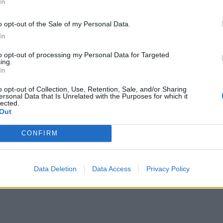
In
o opt-out of the Sale of my Personal Data.
ριο, η Σάρα Τζέσικα Πάρκερ είπε
In
ενδιαφερόταν να κάνει «κάποια
to opt-out of processing my Personal Data for Targeted
ing.
, αλλά «δεν θα το αποκαλούσα
In
“επίσκεψη”». «Θα ήθελα να δω πού
o opt-out of Collection, Use, Retention, Sale, and/or Sharing
ersonal Data that Is Unrelated with the Purposes for which it
lected.
 ο κόσμος έχει αλλάξει από την
Out
οινωνικής δικτύωσης. Η σεξουαλική
CONFIRM
και το Time’s Up… Νομίζω ότι η Κάρι
α μοιραστεί τα συναισθήματα και
Data Deletion
Data Access
Privacy Policy
άρκερ. / reader