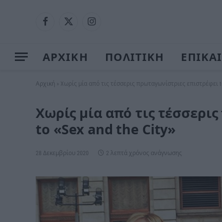
Facebook
X
Instagram
(Twitter)
ΑΡΧΙΚΗ
ΠΟΛΙΤΙΚΗ
ΕΠΙΚΑ
Αρχική
»
Xωρίς μία από τις τέσσερις πρωταγωνίστριες επιστρέφει tο 
Xωρίς μία από τις τέσσερι
tο «Sex and the City»
28 Δεκεμβρίου 2020
2 λεπτά χρόνος ανάγνωσης