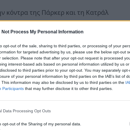
ν κόντρα της Πάρκερ και τη Κατράλ
ουν ότι η απόφαση έχει παρθεί και
 Not Process My Personal Information
έζας Κάρι Μπράτσο θα επιστρέψουν
ιρά λίγων επεισοδίων από την
to opt-out of the sale, sharing to third parties, or processing of your per
formation for targeted advertising by us, please use the below opt-out s
νθα Τζόουνς.
r selection. Please note that after your opt-out request is processed y
eing interest-based ads based on personal information utilized by us or
disclosed to third parties prior to your opt-out. You may separately opt-
τρέψει στη μικρή οθόνη και θα
losure of your personal information by third parties on the IAB’s list of
. This information may also be disclosed by us to third parties on the
IA
 του HBO Max, αναφέρουν πηγές που
Participants
that may further disclose it to other third parties.
ιρά θα πρωταγωνιστούν όλα τα
ην Κιμ Κατράλ στο διάσημο ρόλο της
l Data Processing Opt Outs
έχει δηλώσει ότι δεν θα την
o opt-out of the Sharing of my personal data.
 the City».