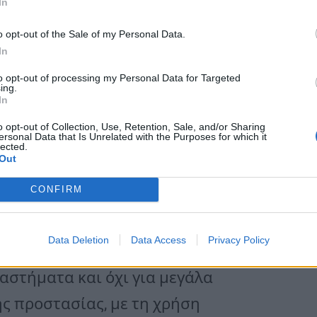
In
ησιμότητα σε σχέση με το
o opt-out of the Sale of my Personal Data.
ατηρήθηκε αντίστοιχη
In
βαίνει γιατί έχει εμβολιαστεί ένα
to opt-out of processing my Personal Data for Targeted
ing.
ρίως των μεγαλύτερων σε ηλικία
In
ικά μιλώντας στο Newsbomb.gr.
o opt-out of Collection, Use, Retention, Sale, and/or Sharing
ersonal Data that Is Unrelated with the Purposes for which it
lected.
Out
 βελτιώσει την επιδημιολογική
CONFIRM
α των εμβολιασμών που προχωράει
ουλος ανέφερε τη δική του πρόταση.
Data Deletion
Data Access
Privacy Policy
α ανοίξουν κάποια μικρά μαγαζιά, το
ταστήματα και όχι για μεγάλα
ς προστασίας, με τη χρήση