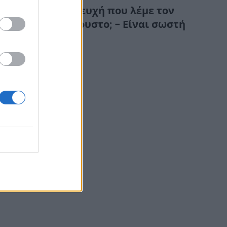
Τι σημαίνει η ευχή που λέμε τον
Δεκαπενταύγουστο; – Είναι σωστή
ή λάθος;