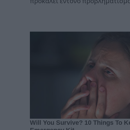
προκαλεί έντονο προβληματισμό