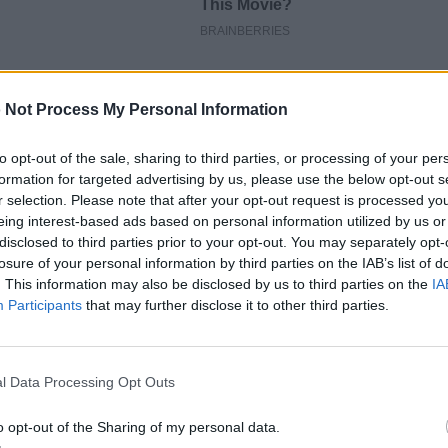
ονολογίας του ΕΚΠΑ, Θεόδωρο
 Not Process My Personal Information
πάρξει αποσυμπίεση της
to opt-out of the sale, sharing to third parties, or processing of your per
ι συναθροίσεις πολιτών σε κλειστό
formation for targeted advertising by us, please use the below opt-out s
r selection. Please note that after your opt-out request is processed y
 διασπορά του ιού.
eing interest-based ads based on personal information utilized by us or
disclosed to third parties prior to your opt-out. You may separately opt-
losure of your personal information by third parties on the IAB’s list of
. This information may also be disclosed by us to third parties on the
IA
στην Αττική, διότι και στην
Participants
that may further disclose it to other third parties.
μαστε και πρόκειται για την
περισσότερο πληθυσμό. Ο μισός
l Data Processing Opt Outs
ην Αττική. Σχετικά με τις ΜΕΘ, ναι
o opt-out of the Sharing of my personal data.
ός ανθρώπων που νοσηλεύεται,