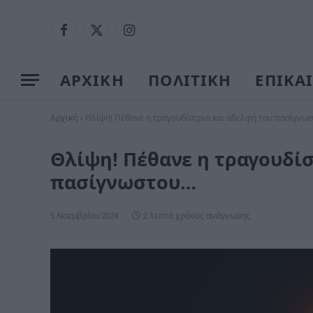
Facebook
X
Instagram
(Twitter)
ΑΡΧΙΚΗ
ΠΟΛΙΤΙΚΗ
ΕΠΙΚΑ
Αρχική
»
Θλίψη! Πέθανε η τραγουδίστρια και αδελφή του πασίγνω
Θλίψη! Πέθανε η τραγουδίσ
πασίγνωστου…
5 Νοεμβρίου 2024
2 λεπτά χρόνος ανάγνωσης