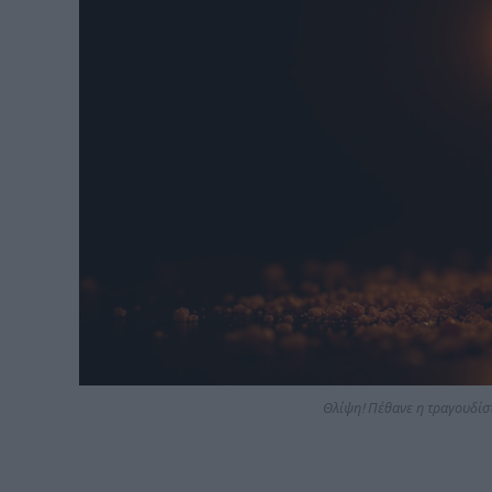
Θλίψη! Πέθανε η τραγουδίσ