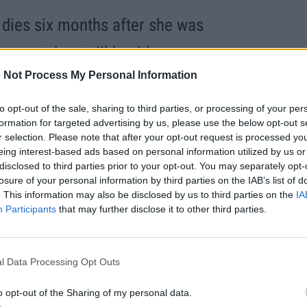
, dies six months after she was
oncert due to ill health
 Not Process My Personal Information
to opt-out of the sale, sharing to third parties, or processing of your per
formation for targeted advertising by us, please use the below opt-out s
MailCeleb)
November 5, 2024
r selection. Please note that after your opt-out request is processed y
eing interest-based ads based on personal information utilized by us or
disclosed to third parties prior to your opt-out. You may separately opt-
losure of your personal information by third parties on the IAB’s list of
. This information may also be disclosed by us to third parties on the
IA
αι κόρη των Τζον Λ. Νέλσον και Μάτι
Participants
that may further disclose it to other third parties.
ηκε να ακυρώσει την τελευταία
 οριστικά από τη μουσική, λόγω
l Data Processing Opt Outs
νική της πορεία περιλάμβανε
o opt-out of the Sharing of my personal data.
ο 2011, όπως το «Royal Blue» (1988)