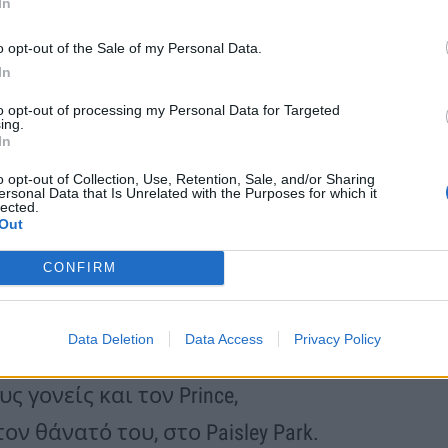
In
o opt-out of the Sale of my Personal Data.
In
ribune, η Τάικα είχε παραδεχτεί: «Δεν
to opt-out of processing my Personal Data for Targeted
ing.
ι συγγραφέας. Τυχαίνει να μπορώ να
In
.
o opt-out of Collection, Use, Retention, Sale, and/or Sharing
ersonal Data that Is Unrelated with the Purposes for which it
lected.
Out
οβιογραφία, ενώ η τελευταία της
CONFIRM
, στην Αυστραλία, σε μια παράσταση
τευξή της τότε, είχε μιλήσει για τη
Data Deletion
Data Access
Privacy Policy
 στη μουσική της. Το τραγούδι της
ς γονείς και τον Prince,
 θάνατό του, στο Paisley Park.