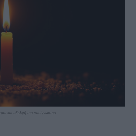
τρια και αδελφή του πασίγνωστου…