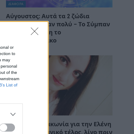
ΔΙΆΦΟΡΑ
Αύγουστος: Αυτά τα 2 ζώδια
παραμελήθηκαν πολύ – Το Σύμπαν
τους δίνει τύχη το
Σαββατοκύριακο
sonal or
ection to
ou may
 personal
out of the
 downstream
B’s List of
ΔΙΆΦΟΡΑ
Θρήνος στη Λακωνία για την Ελένη
που βρήκε τραγικό τέλος, λίγο πριν