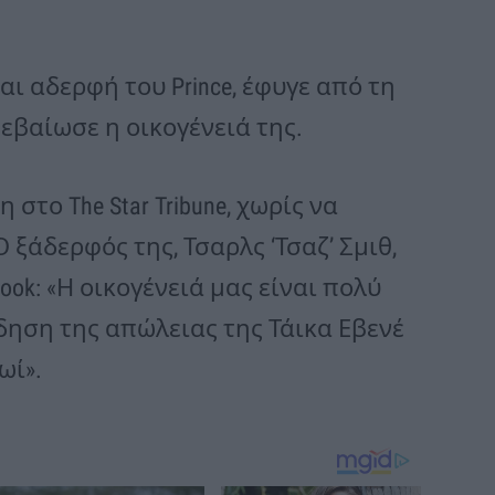
αι αδερφή του Prince, έφυγε από τη
βεβαίωσε η οικογένειά της.
στο The Star Tribune, χωρίς να
 ξάδερφός της, Τσαρλς ‘Τσαζ’ Σμιθ,
ook: «Η οικογένειά μας είναι πολύ
δηση της απώλειας της Τάικα Εβενέ
ωί».