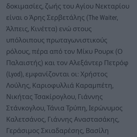
δοκιμασίες, ζωής του Αγίου Νεκταρίου
είναι ο Άρης Σερβετάλης (The Waiter,
Άλπεις, Κινέττα) ενώ στους
υπόλοιπους πρωταγωνιστικούς
ρόλους, πέρα από τον Μίκυ Ρουρκ (Ο
Παλαιστής) και τον Αλεξάντερ Πετρόφ
(Lyod), εμφανίζονται οι: Χρήστος
Λούλης, Καριοφυλλιά Καραμπέτη,
Νικήτας Τσακίρογλου, Γιάννης
Στάνκογλου, Τάνια Τρύπη, Ιερώνυμος
Καλετσάνος, Γιάννης Αναστασάκης,
Γεράσιμος Σκιαδαρέσης, Βασίλη