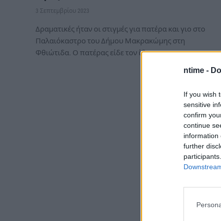
3 Σεπτεμβρίου 2023
Δραματικές ήταν οι στιγμές για πατέρα και γιο στο
Παλαιόκαστρο του Δήμου Μακρακώμης στη
Φθιώτιδα. Ο πατέρας είδε τον ίδιο…
ntime -
Do
If you wish 
sensitive in
confirm you
continue se
information 
further disc
participants
Downstream 
Persona