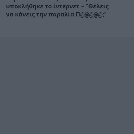
υποκλήθηκε το ίντερνετ – “Θέλεις
να κάνεις την παραλία Π@@@@@;”