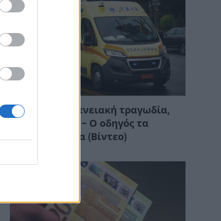
ΔΙΆΦΟΡΑ
Σέρρες: Οικογενειακή τραγωδία,
πριν από λίγο – Ο οδηγός τα
κατέγραψε όλα (Βίντεο)