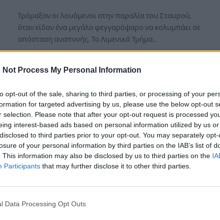
Τρόμαξαν οι λουόμενοι στην παραλία του Σταυρού,
όταν είδαν ένα μεγάλο φεγγαρόψαρο να κολυμπάει σε
απόσταση αναπνοής. Το Λιμενικό Τμήμα…
 Not Process My Personal Information
to opt-out of the sale, sharing to third parties, or processing of your per
formation for targeted advertising by us, please use the below opt-out s
r selection. Please note that after your opt-out request is processed y
eing interest-based ads based on personal information utilized by us or
disclosed to third parties prior to your opt-out. You may separately opt-
losure of your personal information by third parties on the IAB’s list of
. This information may also be disclosed by us to third parties on the
IA
Participants
that may further disclose it to other third parties.
l Data Processing Opt Outs