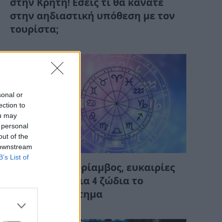
στην Κρήτη! Εσείς τι θα κάνατε
στην αηδιαστική υπόθεση με τον
τουρίστα;
sonal or
ection to
ou may
 personal
out of the
 downstream
ΔΙΆΦΟΡΑ
B’s List of
Οικονομικός θρίαμβος, ευκαιρίες
και αφθονία για 4 ζώδια το
επόμενο διάστημα