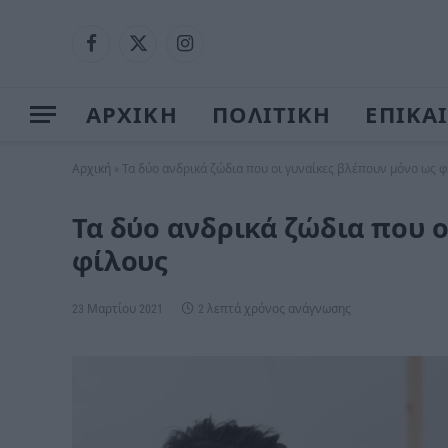
Facebook
X
Instagram
(Twitter)
ΑΡΧΙΚΗ
ΠΟΛΙΤΙΚΗ
ΕΠΙΚΑ
Αρχική
»
Τα δύο ανδρικά ζώδια που οι γυναίκες βλέπουν μόνο ως 
Τα δύο ανδρικά ζώδια που 
φίλους
23 Μαρτίου 2021
2 λεπτά χρόνος ανάγνωσης