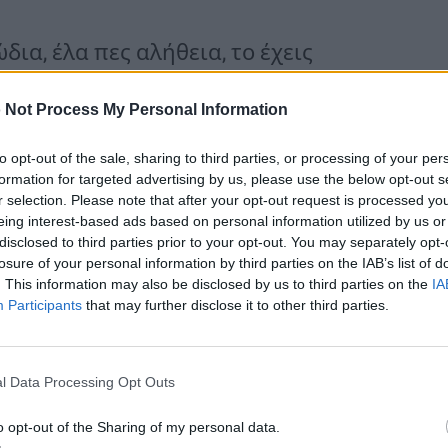
δια, έλα πες αλήθεια, το έχεις
είσαι χωρίς να θες, ο «κολλητός» των
 Not Process My Personal Information
to opt-out of the sale, sharing to third parties, or processing of your per
formation for targeted advertising by us, please use the below opt-out s
είναι πως θα μπορέσεις να αλλάξεις
r selection. Please note that after your opt-out request is processed y
eing interest-based ads based on personal information utilized by us or
λεονέκτημα…
disclosed to third parties prior to your opt-out. You may separately opt-
losure of your personal information by third parties on the IAB’s list of
. This information may also be disclosed by us to third parties on the
IA
Participants
that may further disclose it to other third parties.
από όλους. Όταν θα ακούσουν την
l Data Processing Opt Outs
όμενη κιόλας στιγμή θα τους έχει
o opt-out of the Sharing of my personal data.
ν. Οι περισσότερες γυναίκες έχουν