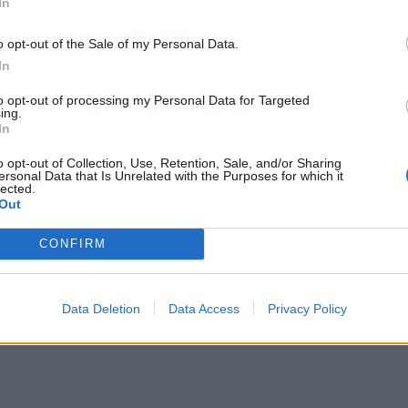
In
θέλουν να ξαναμπούν σε τέτοιες
o opt-out of the Sale of my Personal Data.
ας, το χιούμορ και η κοινωνικότητα
In
λουν για φίλο αλλά όχι για
to opt-out of processing my Personal Data for Targeted
ing.
In
o opt-out of Collection, Use, Retention, Sale, and/or Sharing
ersonal Data that Is Unrelated with the Purposes for which it
αποδεχτεί τον ρόλο του, δίνοντας
lected.
Out
ν πρώτη ευκαιρία. Το έχει κάνει
CONFIRM
σινός.
Data Deletion
Data Access
Privacy Policy