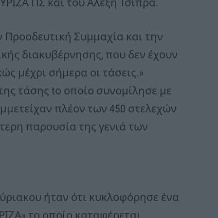
ΥΡΙΖΑ ΠΣ και του Αλέξη Τσίπρα.
ν Προοδευτική Συμμαχία και την
κής διακυβέρνησης, που δεν έχουν
ς μέχρι σήμερα οι τάσεις.»
ης τάσης tο οποίο συνομίλησε με
υμμετείχαν πλέον των 450 στελεχών
ίτερη παρουσία της γενιά των
ύριακου ήταν ότι κυκλοφόρησε ένα
ΡΙΖΑ» το οποίο καταφέρεται