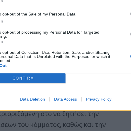
In
ά χρόνια, περί εσωκομματικής
o opt-out of the Sale of my Personal Data.
είμαστε εμείς απέναντι στον
In
εί και να πέσει αυτή η κυβέρνηση.
to opt-out of processing my Personal Data for Targeted
ing.
 στον ΣΥΡΙΖΑ, ούτε συζητάμε με
In
δραιωμένη κουλτούρα δημοκρατικού
o opt-out of Collection, Use, Retention, Sale, and/or Sharing
ersonal Data that Is Unrelated with the Purposes for which it
lected.
Out
CONFIRM
κών
 με τηλεδιάσκεψη οι δύο
Data Deletion
Data Access
Privacy Policy
. Η Κίνηση Μελών αποφάσισε να μη
εριοριζόμενη στο να ζητήσει την
εων του κόμματος, καθώς και την