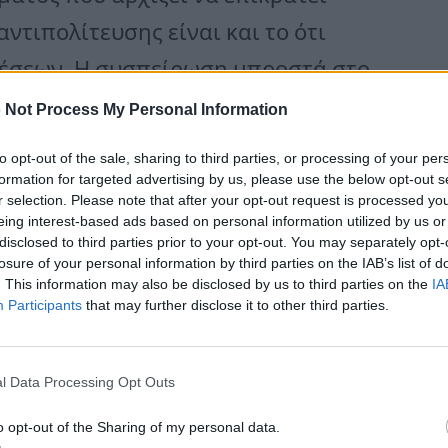
ντιπολίτευσης είναι και το ότι
θέσεων. Η συσπείρωση μπροστά στο
ε ενάργεια σε όσα είπε ο Πάνος
 Not Process My Personal Information
to opt-out of the sale, sharing to third parties, or processing of your per
formation for targeted advertising by us, please use the below opt-out s
r selection. Please note that after your opt-out request is processed y
 και άλλα κείμενα, ουσιαστικά είναι
eing interest-based ads based on personal information utilized by us or
disclosed to third parties prior to your opt-out. You may separately opt-
αίο διάλογο. Έχει παράδοση σε έναν
losure of your personal information by third parties on the IAB’s list of
. This information may also be disclosed by us to third parties on the
IA
ιάλογο ο χώρος μας. Το 90-95% των
Participants
that may further disclose it to other third parties.
 σε τέτοιου είδους πρωτοβουλίες
κανέναν χαρακτήρα ρήξης.
l Data Processing Opt Outs
o opt-out of the Sharing of my personal data.
οσιογραφική αργκό, η οποία μας