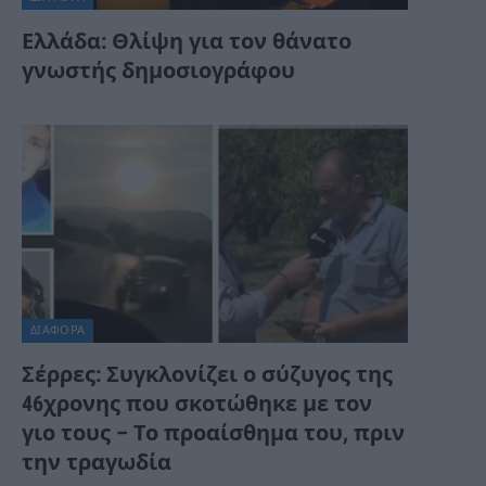
Ελλάδα: Θλίψη για τον θάνατο
γνωστής δημοσιογράφου
ΔΙΆΦΟΡΑ
Σέρρες: Συγκλονίζει ο σύζυγος της
46χρονης που σκοτώθηκε με τον
γιο τους – Το προαίσθημα του, πριν
την τραγωδία