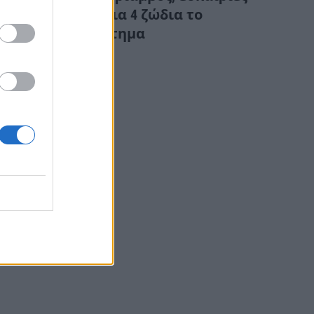
και αφθονία για 4 ζώδια το
επόμενο διάστημα