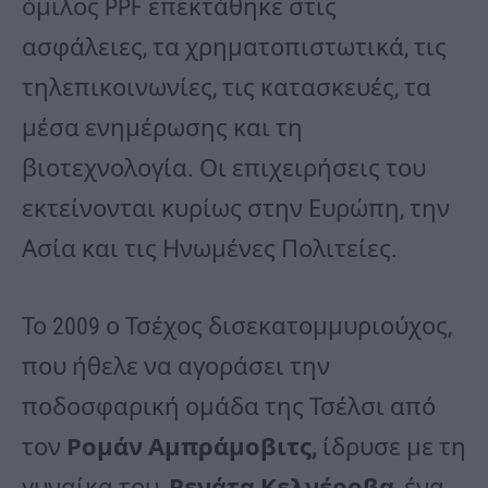
όμιλος PPF επεκτάθηκε στις
ασφάλειες, τα χρηματοπιστωτικά, τις
τηλεπικοινωνίες, τις κατασκευές, τα
μέσα ενημέρωσης και τη
βιοτεχνολογία. Οι επιχειρήσεις του
εκτείνονται κυρίως στην Ευρώπη, την
Ασία και τις Ηνωμένες Πολιτείες.
Το 2009 ο Τσέχος δισεκατομμυριούχος,
που ήθελε να αγοράσει την
ποδοσφαρική ομάδα της Τσέλσι από
τον
Ρομάν Αμπράμοβιτς,
ίδρυσε με τη
γυναίκα του,
Ρενάτα Κελνέροβα
, ένα