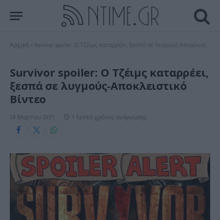
Αρχική
»
Survivor spoiler: Ο Τζέιμς καταρρέει, ξεσπά σε λυγμούς-Αποκλειστικό Βίντεο
Survivor spoiler: Ο Τζέιμς καταρρέει,
ξεσπά σε λυγμούς-Αποκλειστικό
Βίντεο
28 Μαρτίου 2021
1 λεπτό χρόνος ανάγνωσης