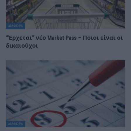
ΔΙΆΦΟΡΑ
“Έρχεται” νέο Market Pass – Ποιοι είναι οι
δικαιούχοι
ΔΙΆΦΟΡΑ