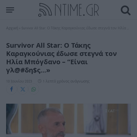
Αρχική
»
Survivor All Star: Ο Τάκης Καραγκούνιας έδωσε στεγνά τον Ηλία Μπόγδανο – “Είναι γλ@#δη$ς…»
Survivor All Star: Ο Τάκης
Καραγκούνιας έδωσε στεγνά τον
Ηλία Μπόγδανο – “Είναι
γλ@#δη$ς…»
10 Ιουνίου 2023
1 λεπτό χρόνος ανάγνωσης