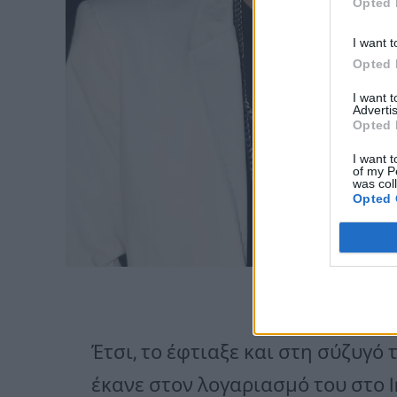
Opted 
I want t
Opted 
I want 
Advertis
Opted 
I want t
of my P
was col
Opted 
Έτσι, το έφτιαξε και στη σύζυγό
έκανε στον λογαριασμό του στο In