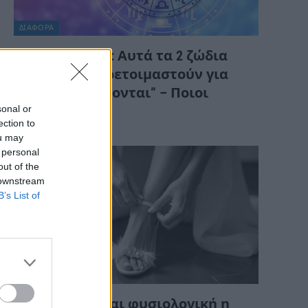
ΔΙΆΦΟΡΑ
Κυριακή, 09/08: Αυτά τα 2 ζώδια
πρέπει να προετοιμαστούν για
αυτά που “έρχονται” – Ποιοι
sonal or
κερδίζουν;
ection to
ou may
 personal
out of the
 downstream
B’s List of
ΔΙΆΦΟΡΑ
Πιστεύετε είναι φυσιολογική η