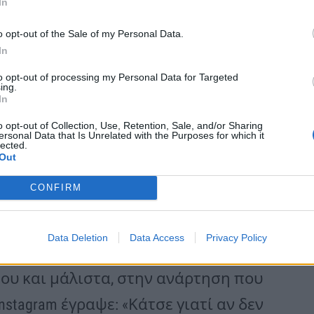
In
o opt-out of the Sale of my Personal Data.
In
to opt-out of processing my Personal Data for Targeted
ing.
In
o opt-out of Collection, Use, Retention, Sale, and/or Sharing
ersonal Data that Is Unrelated with the Purposes for which it
lected.
Out
CONFIRM
Data Deletion
Data Access
Privacy Policy
 του και μάλιστα, στην ανάρτηση που
stagram έγραψε: «Κάτσε γιατί αν δεν