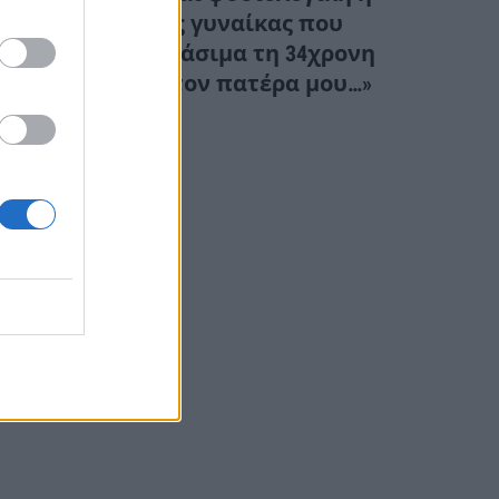
αντίδραση της γυναίκας που
παρέσυρε θανάσιμα τη 34χρονη
νύφη; «Θέλω τον πατέρα μου…»
(Βίντεο)