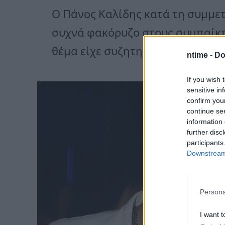
Ο Πάνος Καλίδης κατά τη συμμετ
συχνά φακόρυζο στους συμπαίκτε
θέμα είχε συζητηθεί αρκετά.
ntime -
Do
If you wish 
sensitive in
confirm you
continue se
information 
further disc
participants
Downstream 
Persona
I want t