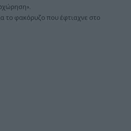
ποχώρηση».
α το φακόρυζο που έφτιαχνε στο