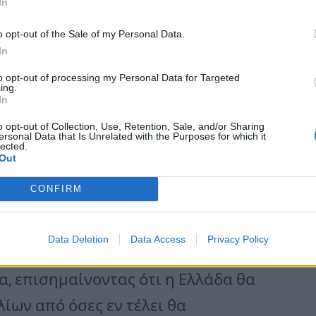
In
ητσοτάκη δεν συνεπάγεται ότι η
o opt-out of the Sale of my Personal Data.
ι υποχρεωτικό τον εμβολιασμό ή
In
 την κυβέρνηση έχουν μιλήσει για
to opt-out of processing my Personal Data for Targeted
ing.
δοθούν, προκειμένου να
In
βολιάζονται. Είναι ωστόσο δεδομένο
o opt-out of Collection, Use, Retention, Sale, and/or Sharing
ersonal Data that Is Unrelated with the Purposes for which it
lected.
ι θα παραμείνει προαιρετικός.
Out
εδρο της Κομισιόν, ο πρωθυπουργός
CONFIRM
 προωθηθεί διεθνώς.
Data Deletion
Data Access
Privacy Policy
έρθηκε χθες ο Κυριάκος
, επισημαίνοντας ότι η Ελλάδα θα
ίων από όσες εν τέλει θα