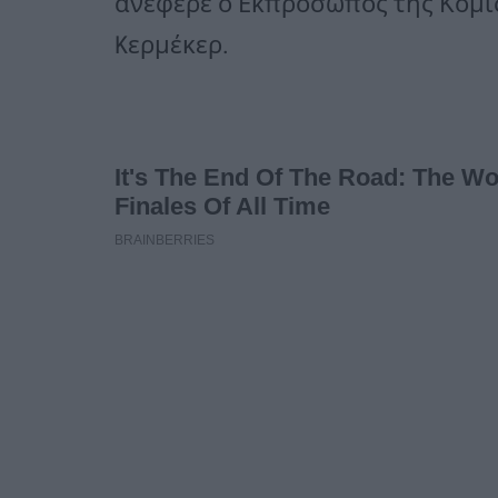
ανέφερε ο Εκπρόσωπος της Κομισ
Kερμέκερ.