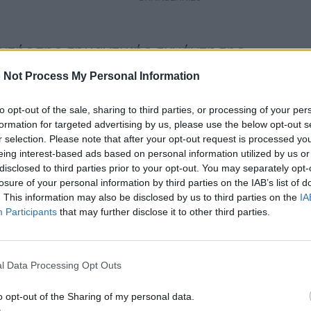
αυτής της σημαντικής συνάντησης
ύσουμε και να απαντήσουμε στην
 Not Process My Personal Information
ρωθυπουργό της Ελλάδας»,
to opt-out of the sale, sharing to third parties, or processing of your per
formation for targeted advertising by us, please use the below opt-out s
εκπρόσωπος της Ευρωπαϊκής
r selection. Please note that after your opt-out request is processed y
ι «είμαστε στη διαδικασίας
eing interest-based ads based on personal information utilized by us or
disclosed to third parties prior to your opt-out. You may separately opt-
losure of your personal information by third parties on the IAB’s list of
. This information may also be disclosed by us to third parties on the
IA
Participants
that may further disclose it to other third parties.
νατής αποκατάστασης της
ναγκαστικά, θεμελιώδης
l Data Processing Opt Outs
επισημαίνει μεταξύ άλλων ο
o opt-out of the Sharing of my personal data.