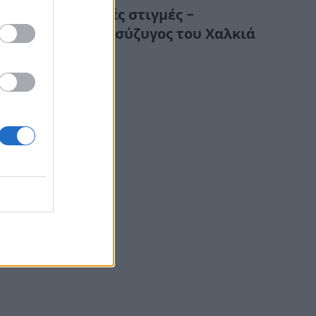
Συγκλονιστικές στιγμές –
Κατέρρευσε η σύζυγος του Χαλκιά
στην κηδεία