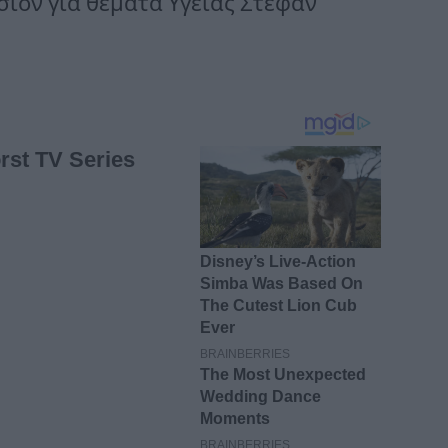
ιόν για θέματα Υγείας Στεφάν