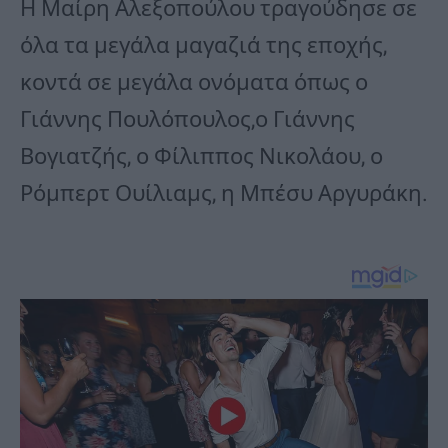
Η Μαίρη Αλεξοπούλου τραγούδησε σε
όλα τα μεγάλα μαγαζιά της εποχής,
κοντά σε μεγάλα ονόματα όπως ο
Γιάννης Πουλόπουλος,ο Γιάννης
Βογιατζής, ο Φίλιππος Νικολάου, ο
Ρόμπερτ Ουίλιαμς, η Μπέσυ Αργυράκη.