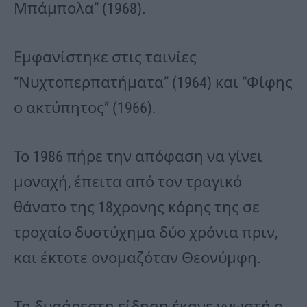
Μπάμπολα” (1968).
Εμφανίστηκε στις ταινίες
“Νυχτοπερπατήματα” (1964) και “Φίφης
ο ακτύπητος” (1966).
Το 1986 πήρε την απόφαση να γίνει
μοναχή, έπειτα από τον τραγικό
θάνατο της 18χρονης κόρης της σε
τροχαίο δυστύχημα δύο χρόνια πριν,
και έκτοτε ονομαζόταν Θεονύμφη.
Τη δυσάρεστη είδηση έκανε γνωστή ο