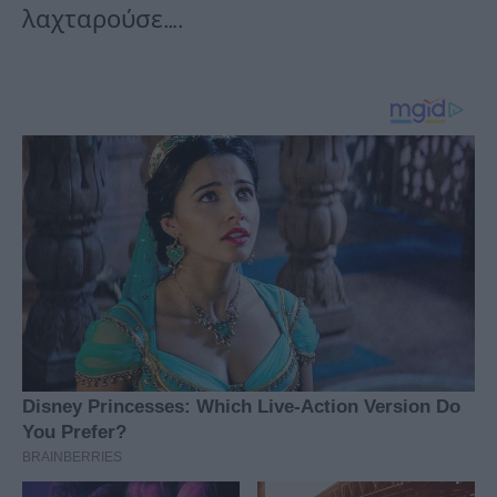
λαχταρούσε….