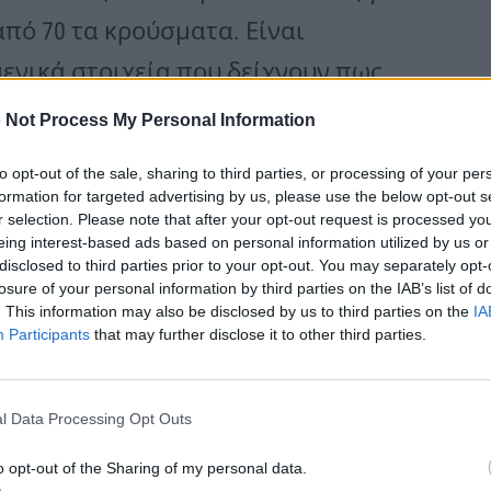
πό 70 τα κρούσματα. Είναι
μενικά στοιχεία που δείχνουν πως
ς μας, συμπεριλαμβανομένων και
 Not Process My Personal Information
 ο Πούτιν.
to opt-out of the sale, sharing to third parties, or processing of your per
formation for targeted advertising by us, please use the below opt-out s
r selection. Please note that after your opt-out request is processed y
ία του Ινστιτούτου Γκαμαλέγια,
eing interest-based ads based on personal information utilized by us or
disclosed to third parties prior to your opt-out. You may separately opt-
untik V, με την AstraZeneca,
losure of your personal information by third parties on the IAB’s list of
ευρωπαϊκές χώρες πρέπει να
. This information may also be disclosed by us to third parties on the
IA
Participants
that may further disclose it to other third parties.
ραγωγή εμβολίων.
l Data Processing Opt Outs
ατοχυρώσει συνολικά τρία εμβόλια
piVacCorona και CoviVac.
o opt-out of the Sharing of my personal data.