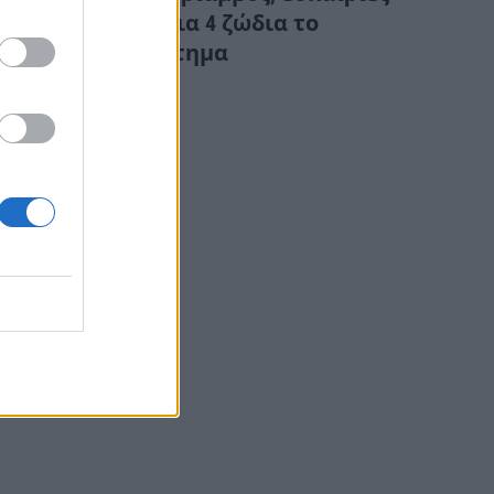
και αφθονία για 4 ζώδια το
επόμενο διάστημα