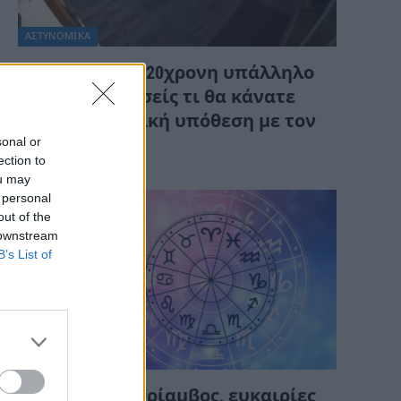
ΑΣΤΥΝΟΜΙΚΑ
Μπράβο στην 20χρονη υπάλληλο
στην Κρήτη! Εσείς τι θα κάνατε
στην αηδιαστική υπόθεση με τον
sonal or
τουρίστα;
ection to
ou may
 personal
out of the
 downstream
B’s List of
ΔΙΆΦΟΡΑ
Οικονομικός θρίαμβος, ευκαιρίες