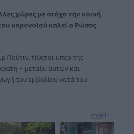
λλες χώρες με στόχο την κοινή
του κορονοϊού καλεί ο Ρώσος
ρ Πούτιν, τίθεται υπέρ της
κράτη – μεταξύ αυτών και
γωγή του εμβολίου κατά του