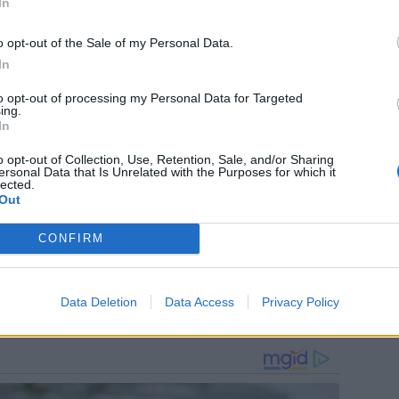
In
 αναπτύχθηκε από το Κυβερνητικό
o opt-out of the Sale of my Personal Data.
In
ής Ακαδημίας Επιστημών
to opt-out of processing my Personal Data for Targeted
ημερών.
ing.
In
o opt-out of Collection, Use, Retention, Sale, and/or Sharing
120.000 δόσεις θα είναι διαθέσιμες
ersonal Data that Is Unrelated with the Purposes for which it
lected.
Out
σε ο Ρώσος πρωθυπουργός Μιχαήλ
Σάββατο, την κατοχύρωση του
CONFIRM
Data Deletion
Data Access
Privacy Policy