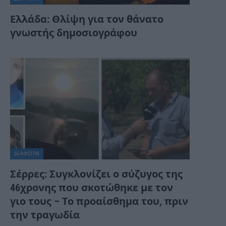
Ελλάδα: Θλίψη για τον θάνατο
γνωστής δημοσιογράφου
ΔΙΆΦΟΡΑ
Σέρρες: Συγκλονίζει ο σύζυγος της
46χρονης που σκοτώθηκε με τον
γιο τους – Το προαίσθημα του, πριν
την τραγωδία