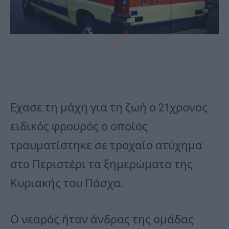
Εχασε τη μάχη για τη ζωή ο 21χρονος
ειδικός φρουρός ο οποίος
τραυματίστηκε σε τροχαίο ατύχημα
στο Περιστέρι τα ξημερώματα της
Κυριακής του Πάσχα.
Ο νεαρός ήταν άνδρας της ομάδας