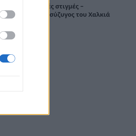
Συγκλονιστικές στιγμές –
Κατέρρευσε η σύζυγος του Χαλκιά
στην κηδεία