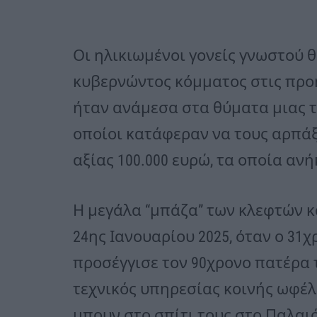
Οι ηλικιωμένοι γονείς γνωστού 
κυβερνώντος κόμματος στις προη
ήταν ανάμεσα στα θύματα μιας τ
οποίοι κατάφεραν να τους αρπάξ
αξίας 100.000 ευρώ, τα οποία ανή
Η μεγάλα “μπάζα” των κλεφτών κ
24ης Ιανουαρίου 2025, όταν ο 31
προσέγγισε τον 90χρονο πατέρα
τεχνικός υπηρεσίας κοινής ωφέλε
μπουν στο σπίτι τους στο Παλαι