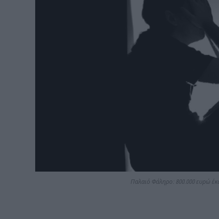
Παλαιό Φάληρο: 800.000 ευρώ έκ