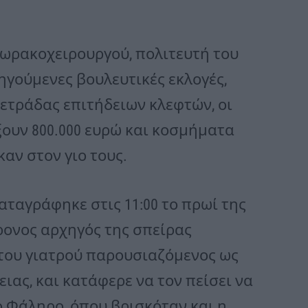
θωρακοχειρουργού, πολιτευτή του
γούμενες βουλευτικές εκλογές,
ετράδας επιτήδειων κλεφτών, οι
ουν 800.000 ευρώ και κοσμήματα
καν στον γιο τους.
αταγράφηκε στις 11:00 το πρωί της
χρονος αρχηγός της σπείρας
 του γιατρού παρουσιαζόμενος ως
ιας, και κατάφερε να τον πείσει να
ό Φάληρο, όπου βρισκόταν και η