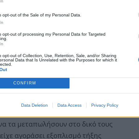
In
o opt-out of the Sale of my Personal Data.
ιο, αυτοκίνητα
In
ούσε το 1.000.000 ευρώ σε λίγους
to opt-out of processing my Personal Data for Targeted
ing.
 των παράνομων εσόδων με
In
ς δράστες, αδέρφια, έκαναν ριζική
o opt-out of Collection, Use, Retention, Sale, and/or Sharing
ersonal Data that Is Unrelated with the Purposes for which it
lected.
την περιοχή των Άνω Λιοσίων
Out
σουν ως επαγγελματικούς χώρους.
CONFIRM
 ενοικίαση με σκοπό να ανοίξουν
ποιούσαν παραγγελίες χρυσαφικών
Data Deletion
Data Access
Privacy Policy
γαστήρια χρυσοχοΐας στο κέντρο
να τα μεταπωλήσουν στο δικό τους
είχε αγοράσει εξοπλισμό τήξης