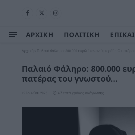
Facebook
X
Instagram
(Twitter)
ΑΡΧΙΚΗ
ΠΟΛΙΤΙΚΗ
ΕΠΙΚΑ
Αρχική
»
Παλαιό Φάληρο: 800.000 ευρώ έκαναν “φτερά” – Ο πατέρα
Παλαιό Φάληρο: 800.000 ευ
πατέρας του γνωστού…
19 Ιουνίου 2025
4 λεπτά χρόνος ανάγνωσης