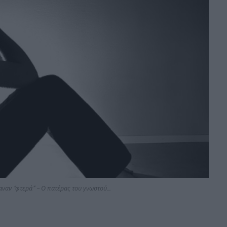
αναν “φτερά” – Ο πατέρας του γνωστού…