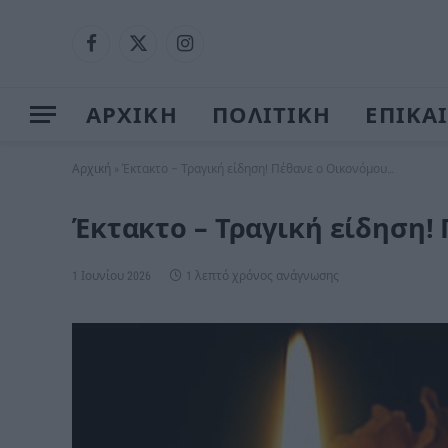
Facebook
X
Instagram
(Twitter)
ΑΡΧΙΚΗ
ΠΟΛΙΤΙΚΗ
ΕΠΙΚΑ
Αρχική
»
Έκτακτο – Τραγική είδηση! Πέθανε ο Οικονόμου…
Έκτακτο – Τραγική είδηση!
1 Ιουνίου 2026
1 λεπτό χρόνος ανάγνωσης