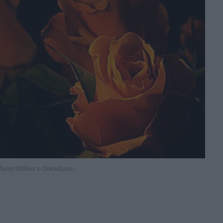
ίδηση! Πέθανε ο Οικονόμου…