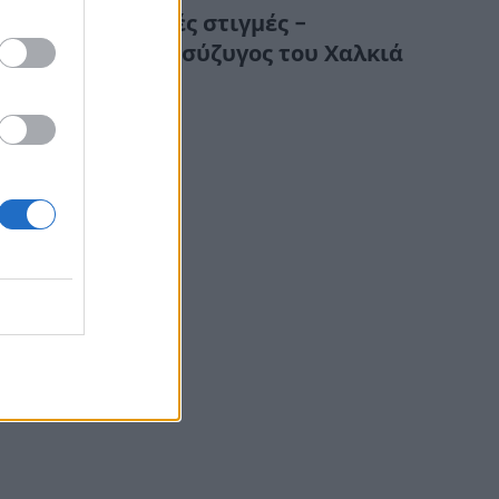
Συγκλονιστικές στιγμές –
Κατέρρευσε η σύζυγος του Χαλκιά
στην κηδεία