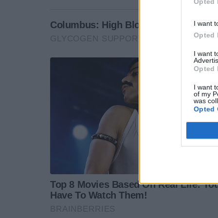
Opted 
I want t
Opted 
I want 
Advertis
Opted 
I want t
of my P
was col
Opted 