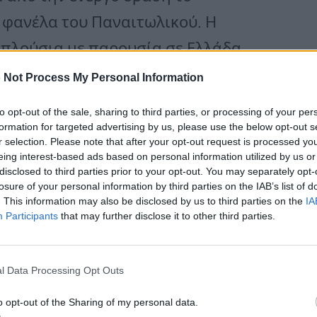
η φανέλα του Παναιτωλικού. Η
πλούσια με παρουσία σε Ελλάδα,
 Not Process My Personal Information
to opt-out of the sale, sharing to third parties, or processing of your per
 με την Μπολόνια, 64 με την ΑΕΚ, 23
formation for targeted advertising by us, please use the below opt-out s
r selection. Please note that after your opt-out request is processed y
ιτωλικό και 20 στην Κοπεγχάγη.
eing interest-based ads based on personal information utilized by us or
disclosed to third parties prior to your opt-out. You may separately opt-
Μπάρι και Κάλιαρι.
losure of your personal information by third parties on the IAB’s list of
. This information may also be disclosed by us to third parties on the
IA
Participants
that may further disclose it to other third parties.
 διεθνής ποδοσφαιριστής
 το σοβαρό τροχαίο
l Data Processing Opt Outs
o opt-out of the Sharing of my personal data.