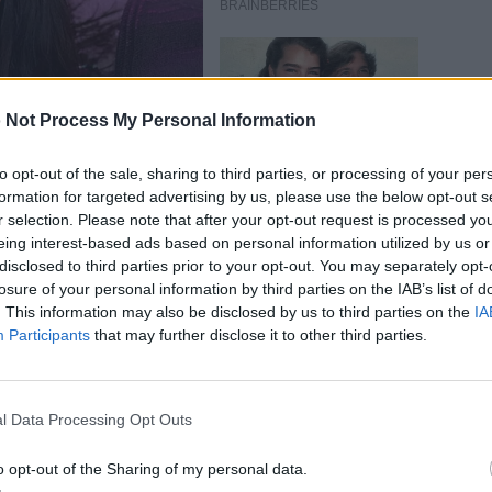
 Not Process My Personal Information
to opt-out of the sale, sharing to third parties, or processing of your per
formation for targeted advertising by us, please use the below opt-out s
r selection. Please note that after your opt-out request is processed y
eing interest-based ads based on personal information utilized by us or
disclosed to third parties prior to your opt-out. You may separately opt-
losure of your personal information by third parties on the IAB’s list of
. This information may also be disclosed by us to third parties on the
IA
Participants
that may further disclose it to other third parties.
ιες πρωτοβουλίες να
ιάνο
#μητροπανος
l Data Processing Opt Outs
εςφοργιου
♬ πρωτότυπος
o opt-out of the Sharing of my personal data.
ς