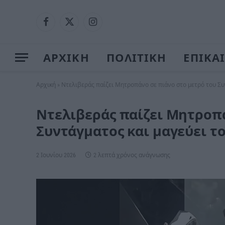
Facebook
X
Instagram
(Twitter)
ΑΡΧΙΚΗ
ΠΟΛΙΤΙΚΗ
ΕΠΙΚΑ
Αρχική
»
Ντελιβεράς παίζει Μητροπάνο σε πιάνο στο μετρό του Συν
Ντελιβεράς παίζει Μητροπά
Συντάγματος και μαγεύει το
2 Ιουνίου 2026
2 λεπτά χρόνος ανάγνωσης