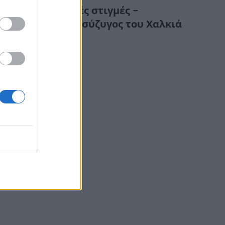
Συγκλονιστικές στιγμές –
Κατέρρευσε η σύζυγος του Χαλκιά
στην κηδεία