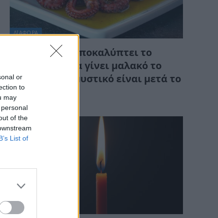
ΔΙΆΦΟΡΑ
Ιχθυοπώλης αποκαλύπτει το
μυστικό για να γίνει μαλακό το
sonal or
χταπόδι – Το μυστικό είναι μετά το
ection to
βράσιμο
ou may
 personal
out of the
 downstream
B’s List of
ΔΙΆΦΟΡΑ