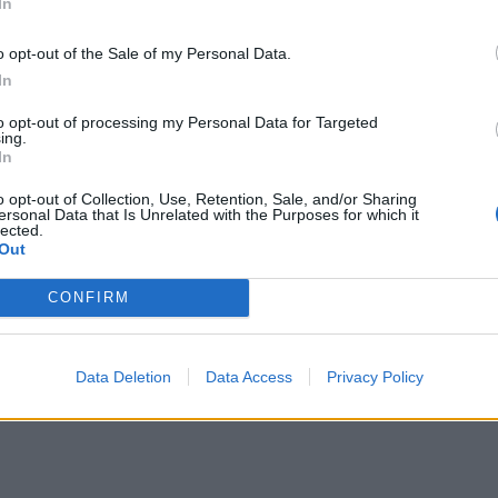
In
ιάσημα τραγούδια ξένα αλλά και
o opt-out of the Sale of my Personal Data.
ια «Παράλληλη αγάπη», το «είπες»
In
» της Νατάσας Θεοδωρίδου. Όσο
to opt-out of processing my Personal Data for Targeted
ing.
In
εντρωμένος, παθιασμένος, ενώ
o opt-out of Collection, Use, Retention, Sale, and/or Sharing
τερα χαρούμενος
ersonal Data that Is Unrelated with the Purposes for which it
lected.
Out
l
#wolt
#metrosyntagmatos
CONFIRM
ος –
Data Deletion
Data Access
Privacy Policy