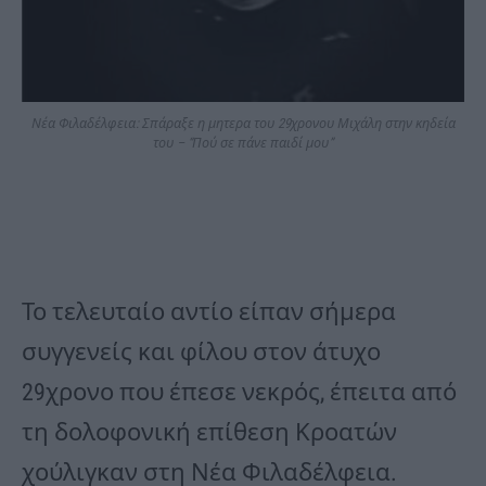
Νέα Φιλαδέλφεια: Σπάραξε η μητερα του 29χρονου Μιχάλη στην κηδεία
του – “Πού σε πάνε παιδί μου”
Το τελευταίο αντίο είπαν σήμερα
συγγενείς και φίλου στον άτυχο
29χρονο που έπεσε νεκρός, έπειτα από
τη δολοφονική επίθεση Κροατών
χούλιγκαν στη Νέα Φιλαδέλφεια.