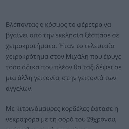
Βλέποντας ο κόσμος το φέρετρο να
βγαίνει από την εκκλησία ξέσπασε σε
χειροκροτήματα. Ήταν το τελευταίο
χειροκρότημα στον Μιχάλη που έφυγε
τόσο άδικα που πλέον θα ταξιδέψει σε
μια άλλη γειτονία, στην γειτονιά των
αγγέλων.
Με κιτρινόμαυρες κορδέλες έφτασε η
νεκροφόρα με τη σορό του 29χρονου,