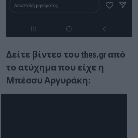
Δείτε βίντεο του thes.gr
από
το ατύχημα που είχε η
Μπέσσυ Αργυράκη: