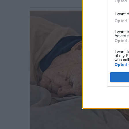
Opted 
I want t
Opted 
I want 
Advertis
Opted 
I want t
of my P
was col
Opted 