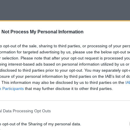
 Not Process My Personal Information
εγχόμενες Δομές Νήσων (ΚΕΔΝ) θα
to opt-out of the sale, sharing to third parties, or processing of your per
ους το σύνολο των υφιστάμενων
formation for targeted advertising by us, please use the below opt-out s
r selection. Please note that after your opt-out request is processed y
ιγμής, στα νησιά του Ανατολικού
eing interest-based ads based on personal information utilized by us or
disclosed to third parties prior to your opt-out. You may separately opt-
 λειτουργεί αποκλειστικά μία
losure of your personal information by third parties on the IAB’s list of
. This information may also be disclosed by us to third parties on the
IA
σί και θα εκλείψουν τα φαινόμενα
Participants
that may further disclose it to other third parties.
ε διάφορα σημεία του ίδιου
l Data Processing Opt Outs
o opt-out of the Sharing of my personal data.