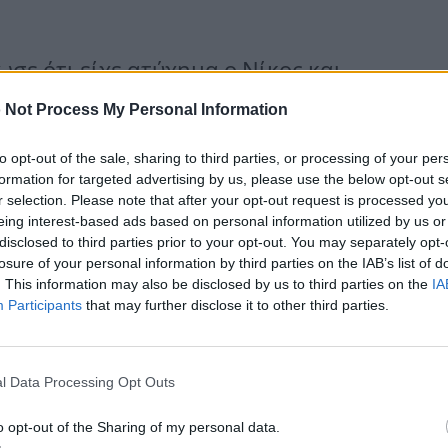
σε ότι είχε ατύχημα ο Νίκος και
δεν είχε κάνει δική του οικογένεια
 Not Process My Personal Information
η μητέρα του, καθώς ο πατέρας του
to opt-out of the sale, sharing to third parties, or processing of your per
ητός άνθρωπος και πάντα με το
formation for targeted advertising by us, please use the below opt-out s
r selection. Please note that after your opt-out request is processed y
 τα κοινά, ήταν για χρόνια
eing interest-based ads based on personal information utilized by us or
disclosed to third parties prior to your opt-out. You may separately opt-
ας άνθρωπος τόσο καλός που δεν
losure of your personal information by third parties on the IAB’s list of
. This information may also be disclosed by us to third parties on the
IA
ος για κανέναν. Δούλευε στην
Participants
that may further disclose it to other third parties.
κόσμο, όμως ασχολούταν και με
ο παιδί ήταν πολύ άξιο παλικάρι.
l Data Processing Opt Outs
τικά με τα χωράφια και
o opt-out of the Sharing of my personal data.
ις ελιές και πήγε να τις βγάλει λάδι