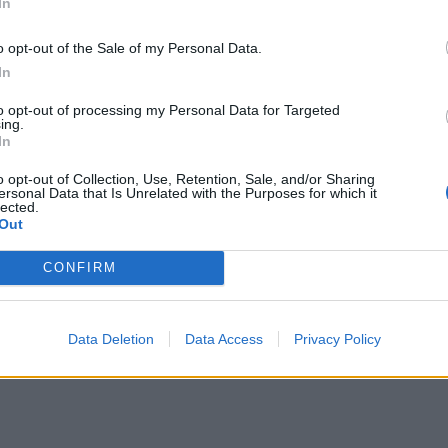
In
πε χαρακτηριστικά ο ξάδερφος του
o opt-out of the Sale of my Personal Data.
In
to opt-out of processing my Personal Data for Targeted
ing.
 που οδηγούσε το τρακτέρ εξήγησε
In
ος ήταν ορφανός από πατέρα και από
o opt-out of Collection, Use, Retention, Sale, and/or Sharing
ersonal Data that Is Unrelated with the Purposes for which it
lected.
ινά το παιδί. Τα τελευταία δύο
Out
ί και μεταφέραμε σιτάρια και
CONFIRM
αν να μας πληρώσει και αφεντικό
 Νίκο και του είπε έλα να σε
Data Deletion
Data Access
Privacy Policy
 ότι θα πάει μόλις ξεμπερδέψει με