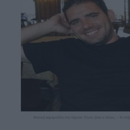
Φονική καραμπόλα στη Λάρισα: Ποιος ήταν ο Νίκος; – Το στόρ