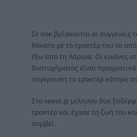
Σε σοκ βρίσκονται οι συγγενείς 
θάνατο με το τρακτέρ του το από
έξω από τη Λάρισα. Οι εικόνες α
δυστυχήματος είναι πραγματικά
σύγκρουση το τρακτέρ κόπηκε στ
Στο newsit.gr μίλησαν δύο ξαδέρ
τρακτέρ και έχασε τη ζωή του κα
συμβεί.