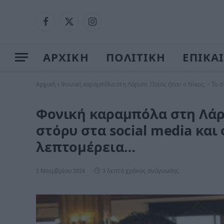
Facebook
X
Instagram
(Twitter)
ΑΡΧΙΚΗ
ΠΟΛΙΤΙΚΗ
ΕΠΙΚΑ
Αρχική
»
Φονική καραμπόλα στη Λάρισα: Ποιος ήταν ο Νίκος; – Το στ
Φονική καραμπόλα στη Λάρισ
στόρυ στα social media και
λεπτομέρεια…
2 Νοεμβρίου 2024
3 λεπτά χρόνος ανάγνωσης