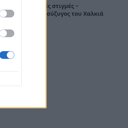
Συγκλονιστικές στιγμές –
Κατέρρευσε η σύζυγος του Χαλκιά
στην κηδεία