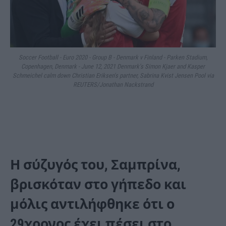
Soccer Football - Euro 2020 - Group B - Denmark v Finland - Parken Stadium,
Copenhagen, Denmark - June 12, 2021 Denmark's Simon Kjaer and Kasper
Schmeichel calm down Christian Eriksen's partner, Sabrina Kvist Jensen Pool via
REUTERS/Jonathan Nackstrand
Η σύζυγός του, Σαμπρίνα,
βρισκόταν στο γήπεδο και
μόλις αντιλήφθηκε ότι ο
29χρονος έχει πέσει στο