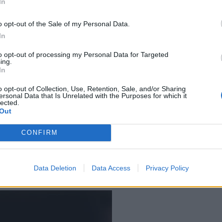
In
o opt-out of the Sale of my Personal Data.
 αυτός του Σέιμορ Κρελμπόιντ στο
In
κε έναν αδέξιο νεαρό υπάλληλο σε ένα
to opt-out of processing my Personal Data for Targeted
ing.
ότι το παράξενο φυτό που
In
ίμα, οδηγώντας τον στο να
o opt-out of Collection, Use, Retention, Sale, and/or Sharing
ersonal Data that Is Unrelated with the Purposes for which it
lected.
τήσει ζωντανό. Η ατάκα «Feed me,
Out
ζ είχε αναφέρει σε συνέδριο
CONFIRM
 στην ταινία «ήρθαν και έδεσαν
Data Deletion
Data Access
Privacy Policy