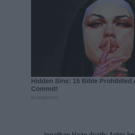
Jonathan Haze death: Actor kno