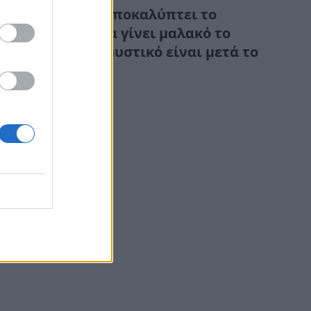
Ιχθυοπώλης αποκαλύπτει το
μυστικό για να γίνει μαλακό το
χταπόδι – Το μυστικό είναι μετά το
βράσιμο