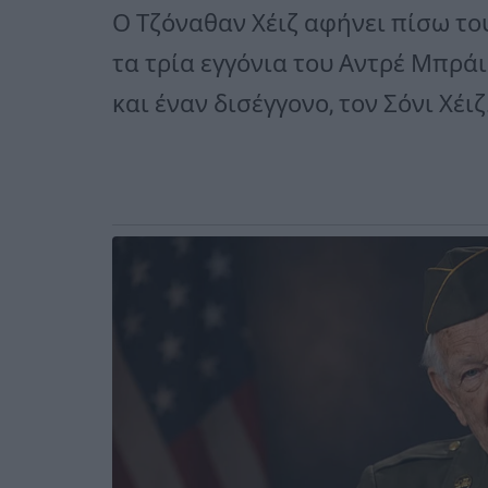
Ο Τζόναθαν Χέιζ αφήνει πίσω του 
τα τρία εγγόνια του Αντρέ Μπράι
και έναν δισέγγονο, τον Σόνι Χέιζ