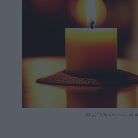
Θλίψη! Πέθανε πασίγνωστός η