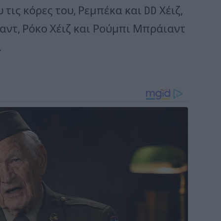
τις κόρες του, Ρεμπέκα και DD Χέιζ,
αντ, Ρόκο Χέιζ και Ρούμπι Μπράιαντ
.