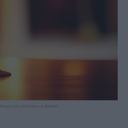
θοποιός που υποδυόταν τον θρυλικό…