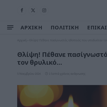
Facebook
X
Instagram
(Twitter)
ΑΡΧΙΚΗ
ΠΟΛΙΤΙΚΗ
ΕΠΙΚΑ
Αρχική
»
Θλίψη! Πέθανε πασίγνωστός ηθοποιός που υποδυόταν το
Θλίψη! Πέθανε πασίγνωστό
τον θρυλικό…
5 Νοεμβρίου 2024
2 λεπτά χρόνος ανάγνωσης