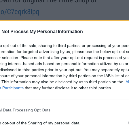
.co/C7cqrk8Ipq
 Not Process My Personal Information
dent)
November 5, 2024
to opt-out of the sale, sharing to third parties, or processing of your per
formation for targeted advertising by us, please use the below opt-out s
r selection. Please note that after your opt-out request is processed y
eing interest-based ads based on personal information utilized by us or
disclosed to third parties prior to your opt-out. You may separately opt-
αία, όταν ο Ρότζερ Κόρμαν τον
losure of your personal information by third parties on the IAB’s list of
. This information may also be disclosed by us to third parties on the
IA
 τον ενέταξε στο «Monster From the
Participants
that may further disclose it to other third parties.
ντας μια μακρά συνεργασία. Ο Χέιζ
μαν, όπως «The Fast and the Furious»
l Data Processing Opt Outs
χε σε 41 ταινίες και πολλές
o opt-out of the Sharing of my personal data.