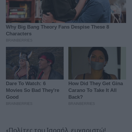
«Πολίτες του Ισραήλ, ευχαριστώ!