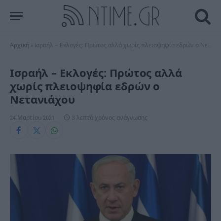
Αρχική
»
Iσραήλ – Εκλογές: Πρώτος αλλά χωρίς πλειοψηφία εδρών ο Νετανιάχου
Iσραήλ – Εκλογές: Πρώτος αλλά
χωρίς πλειοψηφία εδρών ο
Νετανιάχου
24 Μαρτίου 2021
3 λεπτά χρόνος ανάγνωσης