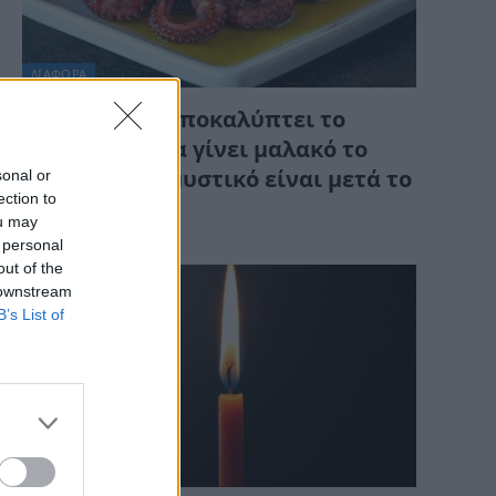
ΔΙΆΦΟΡΑ
Ιχθυοπώλης αποκαλύπτει το
μυστικό για να γίνει μαλακό το
sonal or
χταπόδι – Το μυστικό είναι μετά το
ection to
βράσιμο
ou may
 personal
out of the
 downstream
B’s List of
ΔΙΆΦΟΡΑ