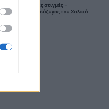
Συγκλονιστικές στιγμές –
Κατέρρευσε η σύζυγος του Χαλκιά
στην κηδεία