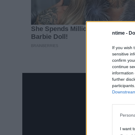
ntime -
Do
If you wish 
sensitive in
confirm you
continue se
information 
further disc
participants
Downstream 
Persona
I want t