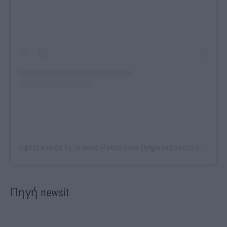
A post shared by Giannis Ploutarchos (@giannisploutarchos)
Πηγή newsit