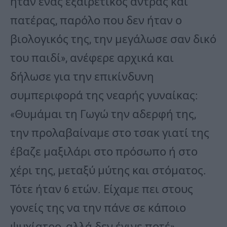
ήταν ένας εξαιρετικός άντρας και
πατέρας, παρόλο που δεν ήταν ο
βιολογικός της, την μεγάλωσε σαν δικό
του παιδί», ανέφερε αρχικά και
δήλωσε για την επικίνδυνη
συμπεριφορά της νεαρής γυναίκας:
«Θυμάμαι τη Γωγώ την αδερφή της,
την προλαβαίναμε στο τσακ γιατί της
έβαζε μαξιλάρι στο πρόσωπο ή στο
χέρι της, μεταξύ μύτης και στόματος.
Τότε ήταν 6 ετών. Είχαμε πει στους
γονείς της να την πάνε σε κάποιο
ψυχίατρο, αλλά δεν έγινε ποτέ».