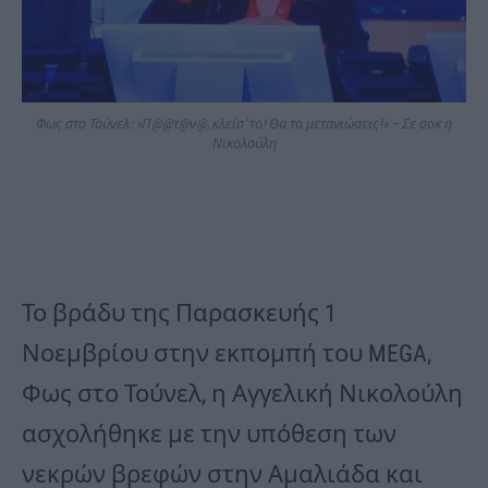
Φως στο Τούνελ: «Π@@τ@ν@, κλείσ’ το! Θα το μετανιώσεις!» – Σε σοκ η
Νικολούλη
Το βράδυ της Παρασκευής 1
Νοεμβρίου στην εκπομπή του MEGA,
Φως στο Τούνελ, η Αγγελική Νικολούλη
ασχολήθηκε με την υπόθεση των
νεκρών βρεφών στην Αμαλιάδα και