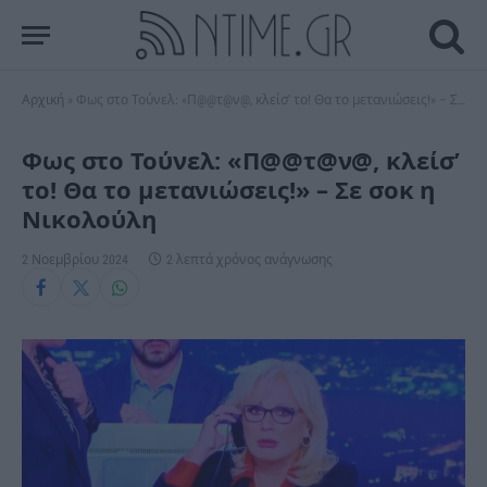
Αρχική
»
Φως στο Τούνελ: «Π@@τ@ν@, κλείσ’ το! Θα το μετανιώσεις!» – Σε σοκ η Νικολούλη
Φως στο Τούνελ: «Π@@τ@ν@, κλείσ’
το! Θα το μετανιώσεις!» – Σε σοκ η
Νικολούλη
2 Νοεμβρίου 2024
2 λεπτά χρόνος ανάγνωσης