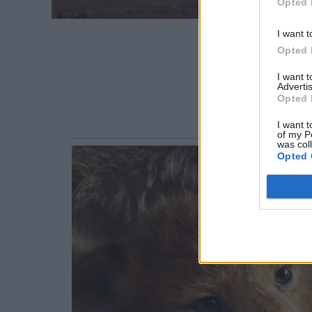
Opted 
I want t
Opted 
I want 
Advertis
Opted 
I want t
of my P
was col
Opted 