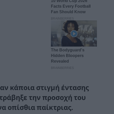
ταν κάποια στιγμή έντασης
τράβηξε την προσοχή του
α οπίσθια παίκτριας.