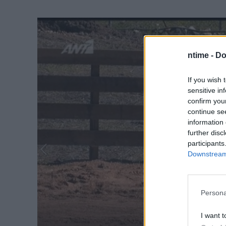
ntime -
Do
If you wish 
sensitive in
confirm you
continue se
information 
further disc
participants
Downstream 
Persona
I want t