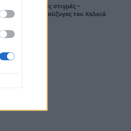
Συγκλονιστικές στιγμές –
Κατέρρευσε η σύζυγος του Χαλκιά
στην κηδεία