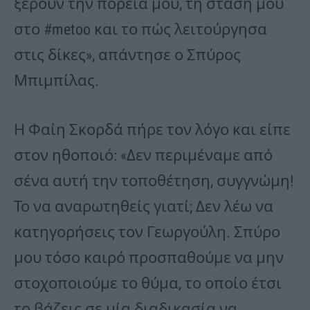
ξέρουν την πορεία μου, τη στάση μου
στο #metoo και το πώς λειτούργησα
στις δίκες», απάντησε ο Σπύρος
Μπιμπίλας.
Η Φαίη Σκορδά πήρε τον λόγο και είπε
στον ηθοποιό: «Δεν περιμέναμε από
σένα αυτή την τοποθέτηση, συγγνώμη!
Το να αναρωτηθείς γιατί; Δεν λέω να
κατηγορήσεις τον Γεωργούλη. Σπύρο
μου τόσο καιρό προσπαθούμε να μην
στοχοποιούμε το θύμα, το οποίο έτσι
το βάζεις σε μία διαδικασία να