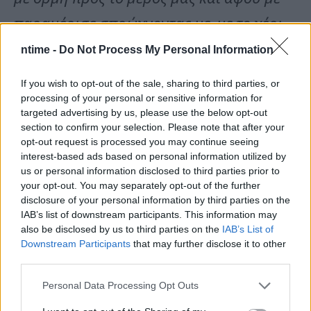
παραμέρισε σπρώχνοντας με, με το χέρι
της αγκάλιασε το σύζυγό μου, τον φίλησε,
ntime -
Do Not Process My Personal Information
κάτι του είπε που δεν άκουσα και έφυγε
If you wish to opt-out of the sale, sharing to third parties, or
processing of your personal or sensitive information for
αμέσως.
targeted advertising by us, please use the below opt-out
section to confirm your selection. Please note that after your
opt-out request is processed you may continue seeing
Το 2011 με κάλεσε ο Σπύρος Μπιμπίλας να
interest-based ads based on personal information utilized by
us or personal information disclosed to third parties prior to
δω την παράσταση στην οποία έπαιζε ο
your opt-out. You may separately opt-out of the further
ίδιος, και όπως παρακολουθούσα ήρθε
disclosure of your personal information by third parties on the
IAB’s list of downstream participants. This information may
και κάθισε δίπλα μου η μητέρα της
also be disclosed by us to third parties on the
IAB’s List of
Downstream Participants
that may further disclose it to other
καταγγέλλουσας, όταν δε τελείωσε η
third parties.
παράσταση βγήκαμε έξω οι τρεις μας
Personal Data Processing Opt Outs
δηλαδή εγώ, ο Μπιμπίλας και η μητέρα