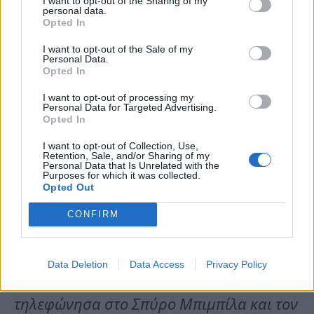
I want to opt-out of the Sharing of my
personal data.
της καταγγέλλουσας, Και την ρωτήσαμε
Opted In
και εγώ και ο Σπύρος τι συμβαίνει με την
I want to opt-out of the Sale of my
Personal Data.
κόρη της και αφού της εξιστόρησα όλα τα
Opted In
ανωτέρω και την συμπεριφορά που είχε
I want to opt-out of processing my
Personal Data for Targeted Advertising.
Opted In
απέναντί στον Πέτρο, χωρίς όμως να
I want to opt-out of Collection, Use,
μπορεί να δώσει μια εξήγηση λέγοντας
Retention, Sale, and/or Sharing of my
Personal Data that Is Unrelated with the
μου “Δεν ξέρω, δε μου έχει πει τίποτα”.
Purposes for which it was collected.
Opted Out
Εγώ δε, της ζήτησα ως μητέρα της να
CONFIRM
επέμβει και να ζητήσει να σταματήσει
αυτή τη συμπεριφορά απέναντι στον
Data Deletion
Data Access
Privacy Policy
Πέτρο και σε μένα. Μετά από λίγες μέρες
τηλεφώνησα στο Σπύρο Μπιμπίλα και τον