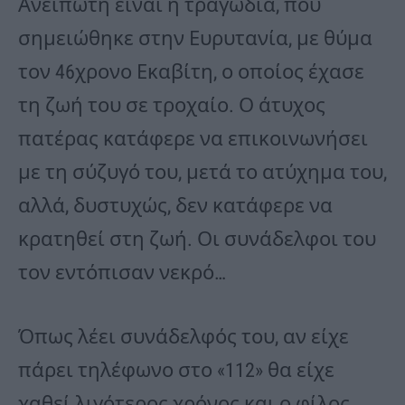
Ανείπωτη είναι η τραγωδία, που
σημειώθηκε στην Ευρυτανία, με θύμα
τον 46χρονο Εκαβίτη, ο οποίος έχασε
τη ζωή του σε τροχαίο. Ο άτυχος
πατέρας κατάφερε να επικοινωνήσει
με τη σύζυγό του, μετά το ατύχημα του,
αλλά, δυστυχώς, δεν κατάφερε να
κρατηθεί στη ζωή. Οι συνάδελφοι του
τον εντόπισαν νεκρό…
Όπως λέει συνάδελφός του, αν είχε
πάρει τηλέφωνο στο «112» θα είχε
χαθεί λιγότερος χρόνος και ο φίλος