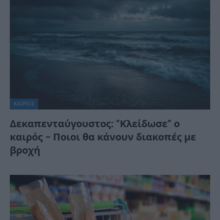
ΚΑΙΡΌΣ
Δεκαπενταύγουστος: “Κλείδωσε” ο
καιρός – Ποιοι θα κάνουν διακοπές με
βροχή