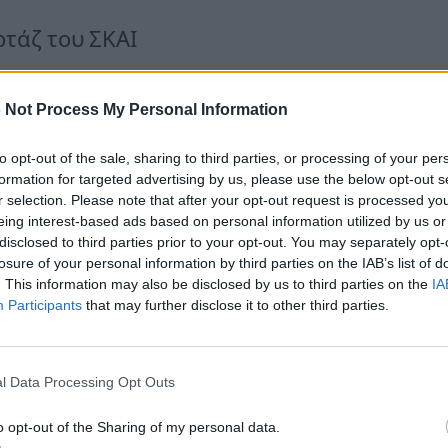
τάζ του ΣΚΑΙ
νοι, στείλτε ενισχύσεις
 Not Process My Personal Information
to opt-out of the sale, sharing to third parties, or processing of your per
formation for targeted advertising by us, please use the below opt-out s
r selection. Please note that after your opt-out request is processed y
α να βγούμε στην Αγίας Φωτεινής,
eing interest-based ads based on personal information utilized by us or
disclosed to third parties prior to your opt-out. You may separately opt-
άμεσα από την Αγίας Φωτεινής, την
losure of your personal information by third parties on the IAB’s list of
. This information may also be disclosed by us to third parties on the
IA
ν εγκλωβιστεί δικοί μας, έχουν
Participants
that may further disclose it to other third parties.
l Data Processing Opt Outs
o opt-out of the Sharing of my personal data.