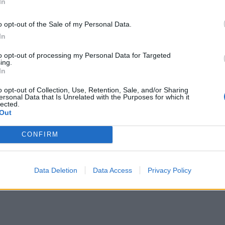
In
, Πλαστήρα και Φωτεινής, τώρα όλες
o opt-out of the Sale of my Personal Data.
Φωτεινής και Πλαστήρα, χαμηλά Όπως
In
υμέντα οι κουκουλοφόροι είχαν
to opt-out of processing my Personal Data for Targeted
ing.
δρόμου από το αστυνομικό τμήμα
In
ς με σκοπό να επιτεθούν σε
o opt-out of Collection, Use, Retention, Sale, and/or Sharing
ersonal Data that Is Unrelated with the Purposes for which it
lected.
Out
CONFIRM
Data Deletion
Data Access
Privacy Policy