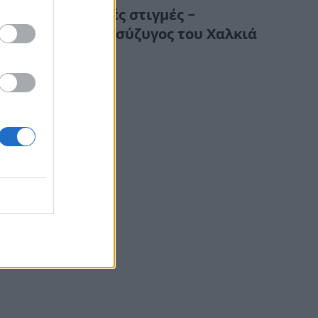
Συγκλονιστικές στιγμές –
Κατέρρευσε η σύζυγος του Χαλκιά
στην κηδεία