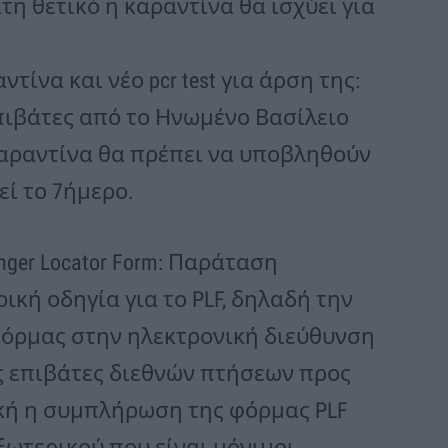
η θετικό η καραντίνα θα ισχύει για
ίνα και νέο pcr test για άρση της:
επιβάτες από το Ηνωμένο Βασίλειο
καραντίνα θα πρέπει να υποβληθούν
εί το 7ήμερο.
er Locator Form: Παράταση
ική οδηγία για το PLF, δηλαδή την
όρμας στην ηλεκτρονική διεύθυνση
τους επιβάτες διεθνών πτήσεων προς
ική η συμπλήρωση της φόρμας PLF
ξωτερικού που είναι μόνιμοι