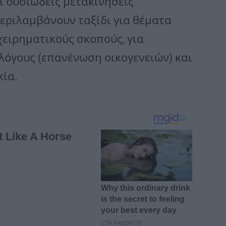
ι ουσιώδεις μετακινήσεις
υ περιλαμβάνουν ταξίδι για θέματα
χειρηματικούς σκοπούς, για
 λόγους (επανένωση οικογενειών) και
κία.