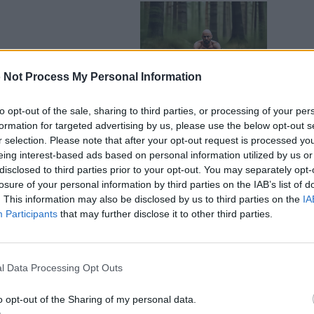
 Not Process My Personal Information
to opt-out of the sale, sharing to third parties, or processing of your per
formation for targeted advertising by us, please use the below opt-out s
r selection. Please note that after your opt-out request is processed y
eing interest-based ads based on personal information utilized by us or
disclosed to third parties prior to your opt-out. You may separately opt-
losure of your personal information by third parties on the IAB’s list of
ηγίες διεθνών δρομολογίων
. This information may also be disclosed by us to third parties on the
IA
Participants
that may further disclose it to other third parties.
την Δευτέρα 22 Φεβρουαρίου 2021 και
l Data Processing Opt Outs
o opt-out of the Sharing of my personal data.
α των Υπηκόων τρίτων κρατών πλην