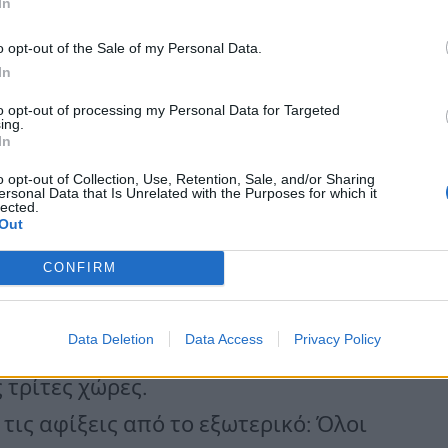
In
σης και της Συμφωνίας Σένγκεν: Η
o opt-out of the Sale of my Personal Data.
σόδου στην χώρα των Υπηκόων
In
 της Ευρωπαϊκής Ένωσης και της
to opt-out of processing my Personal Data for Targeted
ing.
οπορική οδηγία εξαιρούνται οι
In
: Ην. Βασίλειο, Σιγκαπούρη,
o opt-out of Collection, Use, Retention, Sale, and/or Sharing
ersonal Data that Is Unrelated with the Purposes for which it
τα, Νότια Κορέα, Ταϋλάνδη, Ηνωμένα
lected.
Out
νδία και Ισραήλ.
CONFIRM
ή οδηγία σε σχέση με την
Data Deletion
Data Access
Privacy Policy
ωνία από την λίστα των
 τρίτες χώρες.
 τις αφίξεις από το εξωτερικό: Όλοι