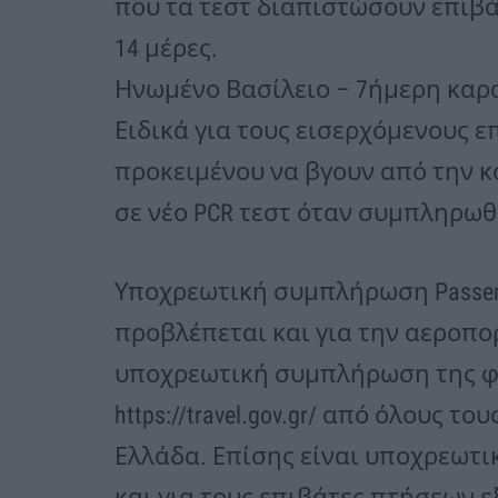
που τα τεστ διαπιστώσουν επιβάτ
14 μέρες.
Ηνωμένο Βασίλειο – 7ήμερη καραντ
Ειδικά για τους εισερχόμενους 
προκειμένου να βγουν από την 
σε νέο PCR τεστ όταν συμπληρωθ
Υποχρεωτική συμπλήρωση Passeng
προβλέπεται και για την αεροπορ
υποχρεωτική συμπλήρωση της φ
https://travel.gov.gr/ από όλους 
Ελλάδα. Επίσης είναι υποχρεωτ
και για τους επιβάτες πτήσεων ε