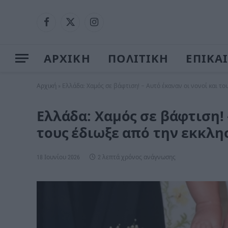
Facebook
X
Instagram
(Twitter)
ΑΡΧΙΚΗ
ΠΟΛΙΤΙΚΗ
ΕΠΙΚΑ
Αρχική
»
Ελλάδα: Χαμός σε βάφτιση! – Αυτό έκαναν οι νονοί και το
Ελλάδα: Χαμός σε βάφτιση! 
τους έδιωξε από την εκκλη
18 Ιουνίου 2026
2 λεπτά χρόνος ανάγνωσης