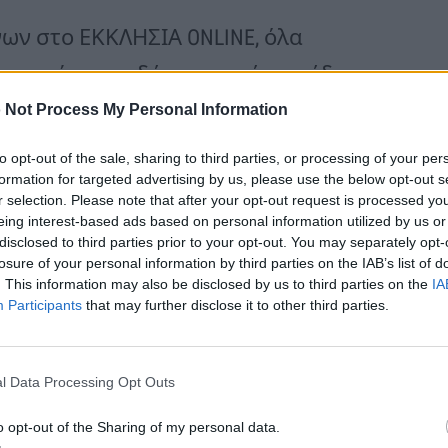
ων στο ΕΚΚΛΗΣΙΑ ONLINE, όλα
το πρώτο παιδάκι, η νονά του έδωσε
αι όσο διαρκούσε η βάπτιση του
 Not Process My Personal Information
έκλαιγε και ήθελε να το ηρεμήσει.
to opt-out of the sale, sharing to third parties, or processing of your per
formation for targeted advertising by us, please use the below opt-out s
r selection. Please note that after your opt-out request is processed y
 εξόργισε τον 63χρονο ιερέα, ο
eing interest-based ads based on personal information utilized by us or
disclosed to third parties prior to your opt-out. You may separately opt-
ώ τελούμε μυστήριο, δεν είναι
losure of your personal information by third parties on the IAB’s list of
. This information may also be disclosed by us to third parties on the
IA
ν 32χρονη νονά και της ζήτησε να
Participants
that may further disclose it to other third parties.
 παιδιού.
l Data Processing Opt Outs
ι εάν το παιδί δεν έπαιζε με το
o opt-out of the Sharing of my personal data.
τον ιερέα να διώχνει την ίδια και τον