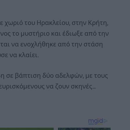
ε χωριό του Ηρακλείου, στην Κρήτη,
νος το μυστήριο και έδιωξε από την
εται να ενοχλήθηκε από την στάση
σε να κλαίει.
βη σε βάπτιση δύο αδελφών, με τους
ρευρισκόμενους να ζουν σκηνές…