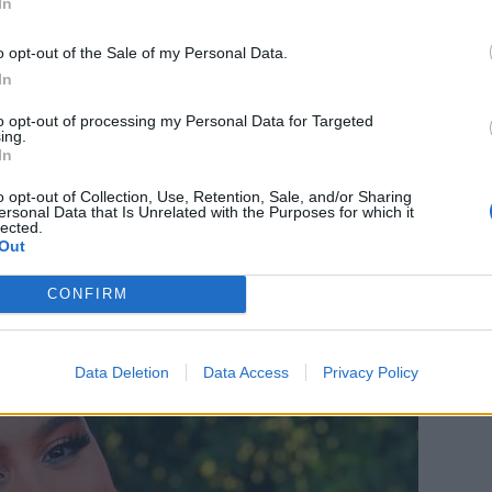
In
κκλησία, αφήνοντας σύξυλους τους
o opt-out of the Sale of my Personal Data.
In
to opt-out of processing my Personal Data for Targeted
ing.
άστηκε να επέμβει ο επίτροπος του
In
τήριο, περίπου μισή ώρα αργότερα.
o opt-out of Collection, Use, Retention, Sale, and/or Sharing
ersonal Data that Is Unrelated with the Purposes for which it
lected.
Out
CONFIRM
Data Deletion
Data Access
Privacy Policy