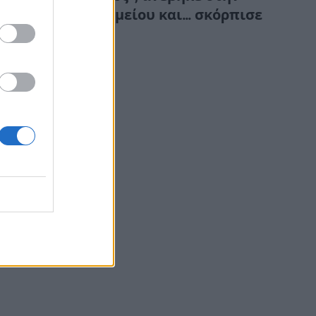
οροφή νοσοκομείου και… σκόρπισε
τον τρόμο