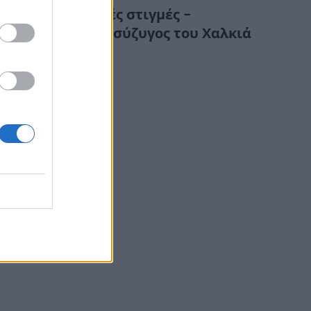
Συγκλονιστικές στιγμές –
Κατέρρευσε η σύζυγος του Χαλκιά
στην κηδεία