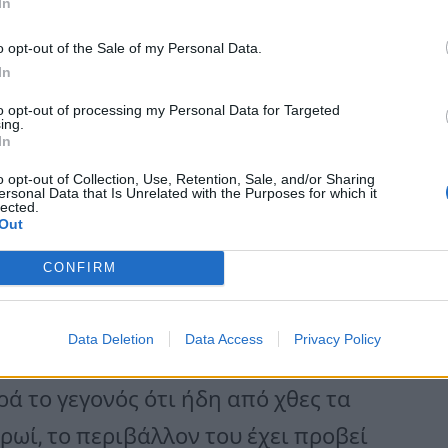
In
ινές δηλώσεις του αυτές είναι
o opt-out of the Sale of my Personal Data.
υ τον διακρίνει.
In
to opt-out of processing my Personal Data for Targeted
ing.
εις, συνεχίζουν, αναφέρουν πως
In
ρων πρέπει να συνεννοηθούμε μαζί
o opt-out of Collection, Use, Retention, Sale, and/or Sharing
ersonal Data that Is Unrelated with the Purposes for which it
lected.
ής μιας θετικής ατζέντας χωρίς
Out
η αυτής μπορεί να γίνει αγνοώντας
CONFIRM
Data Deletion
Data Access
Privacy Policy
ς» τηρεί ο Ερντογάν στο περιθώριο
 το γεγονός ότι ήδη από χθες τα
ρωί, το περιβάλλον του έχει προβεί