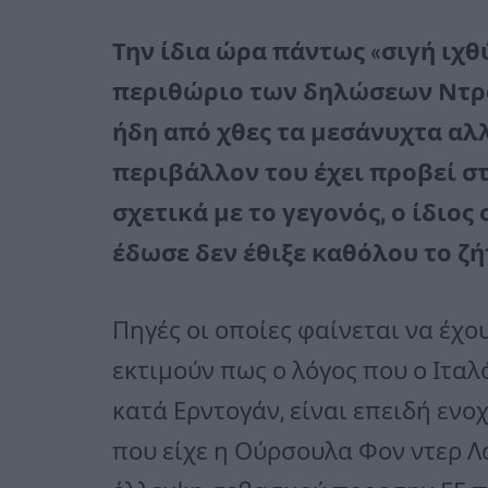
Την ίδια ώρα πάντως «σιγή ιχθ
περιθώριο των δηλώσεων Ντρά
ήδη από χθες τα μεσάνυχτα αλλ
περιβάλλον του έχει προβεί 
σχετικά με το γεγονός, ο ίδιος
έδωσε δεν έθιξε καθόλου το ζή
Πηγές οι οποίες φαίνεται να έχο
εκτιμούν πως ο λόγος που ο Ιτ
κατά Ερντογάν, είναι επειδή εν
που είχε η Ούρσουλα Φον ντερ Λά