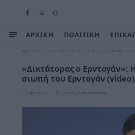
Facebook
X
Instagram
(Twitter)
ΑΡΧΙΚΗ
ΠΟΛΙΤΙΚΗ
ΕΠΙΚΑ
Αρχική
»
«Δικτάτορας ο Ερντογάν»: Η αιτία της οργής Ντράγκι κι η 
«Δικτάτορας ο Ερντογάν»: Η
σιωπή του Ερντογάν (video)
10 Απριλίου 2021
2 λεπτά χρόνος ανάγνωσης