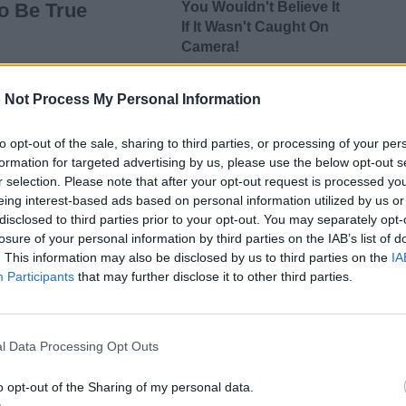
 Not Process My Personal Information
υν πως η έκφραση αυτού του
to opt-out of the sale, sharing to third parties, or processing of your per
formation for targeted advertising by us, please use the below opt-out s
ο περιστατικό καθώς ο κος Ντράγκι
r selection. Please note that after your opt-out request is processed y
eing interest-based ads based on personal information utilized by us or
μολόγους του όσο και σε
disclosed to third parties prior to your opt-out. You may separately opt-
συμβουλίου που έχει συμμετάσχει
losure of your personal information by third parties on the IAB’s list of
. This information may also be disclosed by us to third parties on the
IA
νει συστηματικά αναφορές στην
Participants
that may further disclose it to other third parties.
πίνων δικαιωμάτων και των
έναντι σε χώρες με αυταρχικά
l Data Processing Opt Outs
η Ρωσία αλλά και η Κίνα.
o opt-out of the Sharing of my personal data.