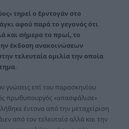
ύος» τηρεί ο Ερντογάν στο
γκι αφού παρά το γεγονός ότι
ά και σήμερα το πρωί, το
στην έκδοση ανακοινώσεων
 στην τελευταία ομιλία την οποία
τημα.
υν γνώσεις επί του παρασκηνίου
αλός πρωθυπουργός «απασφάλισε»
οχλήθηκε έντονα από την μεταχείριση
ιεν από τον τελευταίο αλλά και την