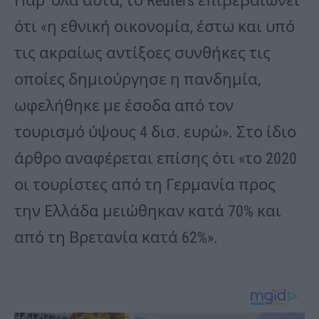
Παρ’ όλα αυτά, το Reuters επιβεβαιώνει
ότι «η εθνική οικονομία, έστω και υπό
τις ακραίως αντίξοες συνθήκες τις
οποίες δημιούργησε η πανδημία,
ωφελήθηκε με έσοδα από τον
τουρισμό ύψους 4 δισ. ευρώ». Στο ίδιο
άρθρο αναφέρεται επίσης ότι «το 2020
οι τουρίστες από τη Γερμανία προς
την Ελλάδα μειώθηκαν κατά 70% και
από τη Βρετανία κατά 62%».