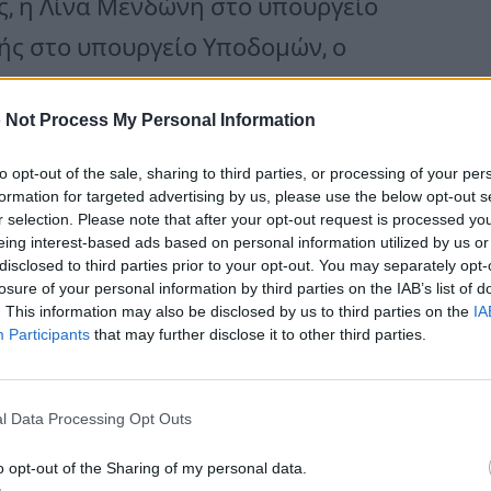
, η Λίνα Μενδώνη στο υπουργείο
ής στο υπουργείο Υποδομών, ο
Υγείας, ο Χάρης Θεοχάρης στο
 Not Process My Personal Information
ργό τη Σοφία Ζαχαράκη και η Νίκη
ας.
to opt-out of the sale, sharing to third parties, or processing of your per
formation for targeted advertising by us, please use the below opt-out s
r selection. Please note that after your opt-out request is processed y
eing interest-based ads based on personal information utilized by us or
ζηδάκης αναλαμβάνει το υπουργείο
disclosed to third parties prior to your opt-out. You may separately opt-
πουργείο Εσωτερικών με τον Στέλιο
losure of your personal information by third parties on the IAB’s list of
. This information may also be disclosed by us to third parties on the
IA
ο Σπήλιος Λιβανός αναλαμβάνει το
Participants
that may further disclose it to other third parties.
.
l Data Processing Opt Outs
ο υπουργείο Ενέργειας, με
o opt-out of the Sharing of my personal data.