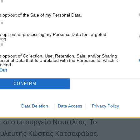
In
o opt-out of the Sale of my Personal Data.
φυλάκιο υφυπουργού πήρε ο Άγγελος
In
to opt-out of processing my Personal Data for Targeted
ing.
In
ο Μακεδονίας-Θράκης και ο Θ.
o opt-out of Collection, Use, Retention, Sale, and/or Sharing
ersonal Data that Is Unrelated with the Purposes for which it
lected.
σης.
Out
CONFIRM
υλάκιο υφυπουργού
Data Deletion
Data Access
Privacy Policy
στο υπουργείο Ναυτιλίας. Το
ουλευτής Κώστας Κατσαφάδος.