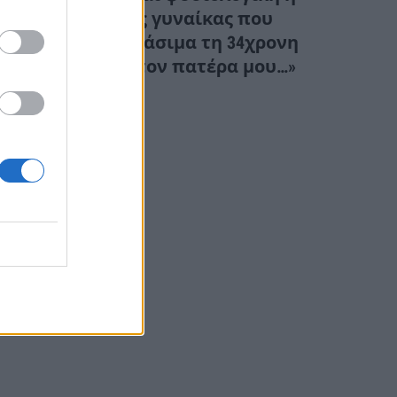
αντίδραση της γυναίκας που
παρέσυρε θανάσιμα τη 34χρονη
νύφη; «Θέλω τον πατέρα μου…»
(Βίντεο)