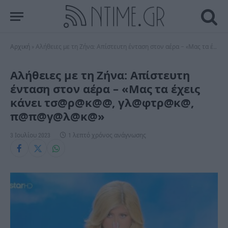
Αρχική
»
Αλήθειες με τη Ζήνα: Απίστευτη ένταση στον αέρα – «Μας τα έχεις κάνει τσ@ρ@κ@@, γλ@φτρ@κ@, π@π@γ@λ@κ@»
Αλήθειες με τη Ζήνα: Απίστευτη
ένταση στον αέρα – «Μας τα έχεις
κάνει τσ@ρ@κ@@, γλ@φτρ@κ@,
π@π@γ@λ@κ@»
3 Ιουλίου 2023
1 λεπτό χρόνος ανάγνωσης