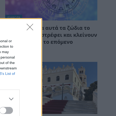
ΔΙΆΦΟΡΑ
Αύγουστος: Για αυτά τα ζώδια το
παρελθόν επιστρέφει και κλείνουν
sonal or
παλιοί κύκλοι το επόμενο
ection to
διάστημα
ou may
 personal
out of the
 downstream
B’s List of
ΔΙΆΦΟΡΑ