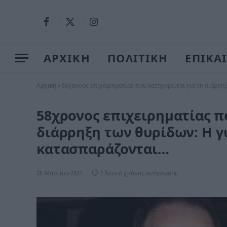
Facebook
X
Instagram
(Twitter)
ΑΡΧΙΚΗ
ΠΟΛΙΤΙΚΗ
ΕΠΙΚΑ
Αρχική
»
58χρονος επιχειρηματίας που κατηγορείται για τη διάρρη
58χρονος επιχειρηματίας π
διάρρηξη των θυρίδων: Η γ
κατασπαράζονται…
30 Μαρτίου 2021
1 λεπτό χρόνος ανάγνωσης