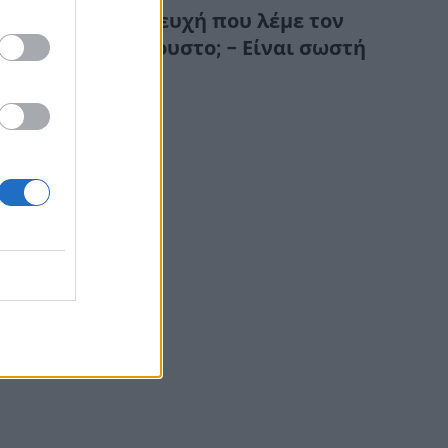
Τι σημαίνει η ευχή που λέμε τον
Δεκαπενταύγουστο; – Είναι σωστή
ή λάθος;