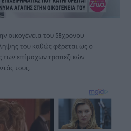
ην οικογένεια του 58χρονου
λληψης του καθώς φέρεται ως ο
ς των επίμαχων τραπεζικών
ντός τους.