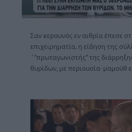
Σαν κεραυνός εν αιθρία έπεσε στ
επιχειρηματία, η είδηση της σύ
΄”πρωταγωνιστής” της διάρρηξη
θυρίδων, με περιουσία- μαμούθ ε