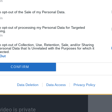
In
o opt-out of the Sale of my Personal Data.
βαστεί τη δύσκολη στιγμή που
In
και να αφήσουν όλοι τη Δικαιοσύνη
to opt-out of processing my Personal Data for Targeted
ing.
α μην προσπαθεί κανείς να σχολιάσει
In
άλλων.
o opt-out of Collection, Use, Retention, Sale, and/or Sharing
ersonal Data that Is Unrelated with the Purposes for which it
lected.
Out
CONFIRM
Data Deletion
Data Access
Privacy Policy