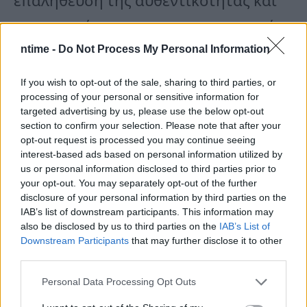
επαλήθευση της αυθεντικότητας και
της εγκυρότητας των πιστοποιητικών.
ntime -
Do Not Process My Personal Information
Το ψηφιακό πράσινο πιστοποιητικό θα
If you wish to opt-out of the sale, sharing to third parties, or
processing of your personal or sensitive information for
ισχύει σε όλα τα κράτη μέλη της ΕΕ και
targeted advertising by us, please use the below opt-out
θα είναι ανοιχτό για την Ισλανδία, το
section to confirm your selection. Please note that after your
opt-out request is processed you may continue seeing
Λιχτενστάιν, τη Νορβηγία καθώς και
interest-based ads based on personal information utilized by
us or personal information disclosed to third parties prior to
την Ελβετία. Το Ψηφιακό Πράσινο
your opt-out. You may separately opt-out of the further
disclosure of your personal information by third parties on the
Πιστοποιητικό πρέπει να εκδίδεται σε
IAB’s list of downstream participants. This information may
πολίτες της ΕΕ και στα μέλη της
also be disclosed by us to third parties on the
IAB’s List of
Downstream Participants
that may further disclose it to other
οικογένειάς τους, ανεξάρτητα από την
third parties.
εθνικότητά τους. Θα πρέπει επίσης να
Personal Data Processing Opt Outs
χορηγείται σε υπηκόους τρίτων χωρών