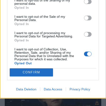
I want to opt-out of the Sharing of my
personal data.
που διαμένουν στην ΕΕ και σε
Opted In
επισκέπτες που έχουν το δικαίωμα να
I want to opt-out of the Sale of my
Personal Data.
Opted In
ταξιδεύουν σε άλλα κράτη μέλη.
I want to opt-out of processing my
Personal Data for Targeted Advertising.
Opted In
Πηγή: skai.gr – ΑΜΠΕ
I want to opt-out of Collection, Use,
Retention, Sale, and/or Sharing of my
Personal Data that Is Unrelated with the
Purposes for which it was collected.
Opted Out
CONFIRM
Data Deletion
Data Access
Privacy Policy