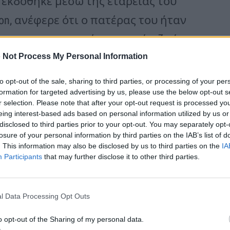
εκδόθηκε μέσω της εταρείας του
ion, ανέφερε ότι ο πατέρας του ήταν
νος επιχειρηματίας» και τόνιζε ότι
 Not Process My Personal Information
,τι θα μάθει κανείς».
to opt-out of the sale, sharing to third parties, or processing of your per
formation for targeted advertising by us, please use the below opt-out s
που βρήκε τραγικό θάνατο στο
r selection. Please note that after your opt-out request is processed y
νικό είπε επίσης: «Ο πατέρας μου
eing interest-based ads based on personal information utilized by us or
disclosed to third parties prior to your opt-out. You may separately opt-
πιχειρηματίας, αλλά το πιο
losure of your personal information by third parties on the IAB’s list of
. This information may also be disclosed by us to third parties on the
IA
τέρας που θα μπορούσα να είχα
Participants
that may further disclose it to other third parties.
σσότερο από ό,τι θα μάθει κανείς
δεν θα ξεχάσω ποτέ και σήμαινε τα
l Data Processing Opt Outs
o opt-out of the Sharing of my personal data.