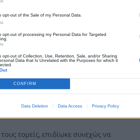
In
οτέ τον πατέρας μου θα επαινέσει
o opt-out of the Sale of my Personal Data.
τητα, την καθαρή εργασιακή του
In
α του. Η ζωή μου θα είναι
to opt-out of processing my Personal Data for Targeted
ing.
 μισός άντρας που είναι. Ο πατέρας
In
ω ποτέ».
o opt-out of Collection, Use, Retention, Sale, and/or Sharing
ersonal Data that Is Unrelated with the Purposes for which it
lected.
Out
νγκ, ο οποίος επίσης δεν
CONFIRM
δωσε η Action Aviation, είπε ότι ο
ας, οικογενειάρχης και
Data Deletion
Data Access
Privacy Policy
επιχειρηματίας».
τους τομείς, επιδίωκε συνεχώς να