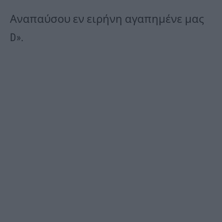
Αναπαύσου εν ειρήνη αγαπημένε μας
D».